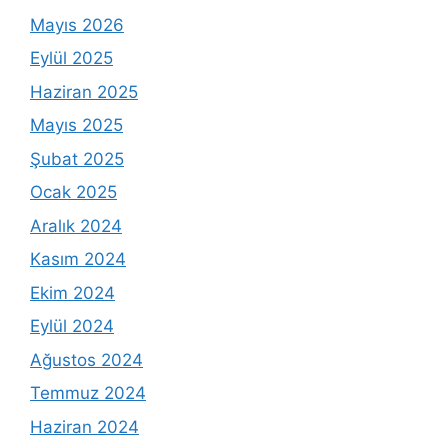
Mayıs 2026
Eylül 2025
Haziran 2025
Mayıs 2025
Şubat 2025
Ocak 2025
Aralık 2024
Kasım 2024
Ekim 2024
Eylül 2024
Ağustos 2024
Temmuz 2024
Haziran 2024