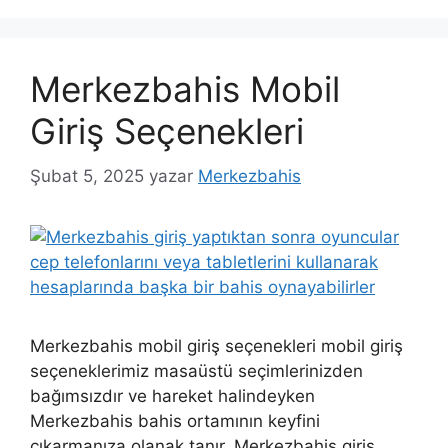
Merkezbahis Mobil
Giriş Seçenekleri
Şubat 5, 2025
yazar
Merkezbahis
Merkezbahis mobil giriş seçenekleri mobil giriş
seçeneklerimiz masaüstü seçimlerinizden
bağımsızdır ve hareket halindeyken
Merkezbahis bahis ortamının keyfini
çıkarmanıza olanak tanır. Merkezbahis giriş