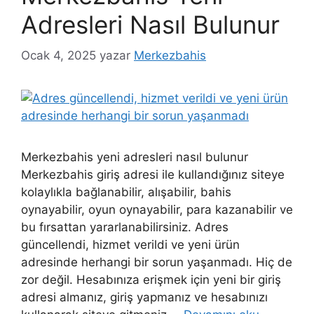
Adresleri Nasıl Bulunur
Ocak 4, 2025
yazar
Merkezbahis
Merkezbahis yeni adresleri nasıl bulunur
Merkezbahis giriş adresi ile kullandığınız siteye
kolaylıkla bağlanabilir, alışabilir, bahis
oynayabilir, oyun oynayabilir, para kazanabilir ve
bu fırsattan yararlanabilirsiniz. Adres
güncellendi, hizmet verildi ve yeni ürün
adresinde herhangi bir sorun yaşanmadı. Hiç de
zor değil. Hesabınıza erişmek için yeni bir giriş
adresi almanız, giriş yapmanız ve hesabınızı