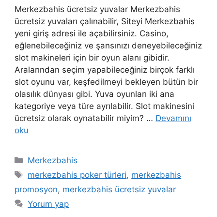
Merkezbahis ücretsiz yuvalar Merkezbahis
ücretsiz yuvaları çalınabilir, Siteyi Merkezbahis
yeni giriş adresi ile açabilirsiniz. Casino,
eğlenebileceğiniz ve şansınızı deneyebileceğiniz
slot makineleri için bir oyun alanı gibidir.
Aralarından seçim yapabileceğiniz birçok farklı
slot oyunu var, keşfedilmeyi bekleyen bütün bir
olasılık dünyası gibi. Yuva oyunları iki ana
kategoriye veya türe ayrılabilir. Slot makinesini
ücretsiz olarak oynatabilir miyim? …
Devamını
oku
Kategoriler
Merkezbahis
Etiketler
merkezbahis poker türleri
,
merkezbahis
promosyon
,
merkezbahis ücretsiz yuvalar
Yorum yap