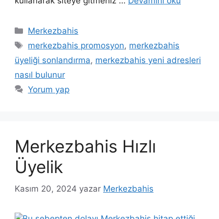
kullanarak siteye gitmeniz …
Devamını oku
Kategoriler
Merkezbahis
Etiketler
merkezbahis promosyon
,
merkezbahis
üyeliği sonlandırma
,
merkezbahis yeni adresleri
nasıl bulunur
Yorum yap
Merkezbahis Hızlı
Üyelik
Kasım 20, 2024
yazar
Merkezbahis