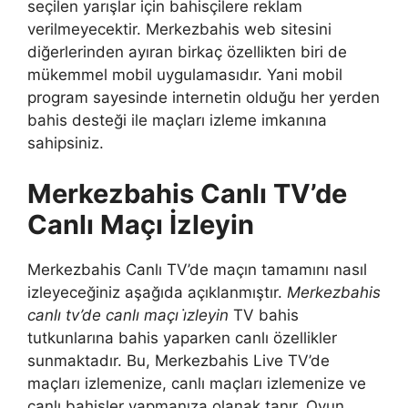
seçilen yarışlar için bahisçilere reklam
verilmeyecektir. Merkezbahis web sitesini
diğerlerinden ayıran birkaç özellikten biri de
mükemmel mobil uygulamasıdır. Yani mobil
program sayesinde internetin olduğu her yerden
bahis desteği ile maçları izleme imkanına
sahipsiniz.
Merkezbahis Canlı TV’de
Canlı Maçı İzleyin
Merkezbahis Canlı TV’de maçın tamamını nasıl
izleyeceğiniz aşağıda açıklanmıştır.
Merkezbahis
canlı tv’de canlı maçı i̇zleyin
TV bahis
tutkunlarına bahis yaparken canlı özellikler
sunmaktadır. Bu, Merkezbahis Live TV’de
maçları izlemenize, canlı maçları izlemenize ve
canlı bahisler yapmanıza olanak tanır. Oyun