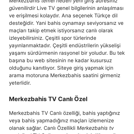
Merkezbahis temel neden yeni giriş adresiniz
güvenilirdir
Live TV genel bilgilerinin anlaşılması
ve erişilmesi kolaydır. Ana seçenek Türkçe dil
desteğidir. Yani bahis oynamayı seviyorsanız ve
maçları takip etmek istiyorsanız canlı olarak
izleyebilirsiniz. Çeşitli spor türlerinde
yayınlanmaktadır. Çeşitli endüstrilerin yükselişi
yaşamı sürdürmenin rasyonel bir yoludur. Bu tek
başına bu web sitesinin ne kadar kusursuz
olduğunu kanıtlıyor. Siteye giriş yapmak için
arama motoruna Merkezbahis saatini girmeniz
yeterlidir.
Merkezbahis TV Canlı Özel
Merkezbahis TV Canlı özelliği, bahis yaptığınız
veya bahis yapmadığınız maçları izlemenize
olanak sağlar. Canlı Özellikli
Merkezbahis tv