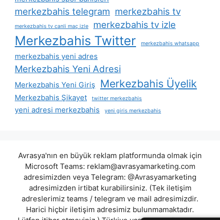
merkezbahis telegram
merkezbahis tv
merkezbahis tv izle
merkezbahis tv canli maç izle
Merkezbahis Twitter
merkezbahis whatsapp
merkezbahis yeni adres
Merkezbahis Yeni Adresi
Merkezbahis Üyelik
Merkezbahis Yeni Giriş
Merkezbahis Şikayet
twitter merkezbahis
yeni adresi merkezbahis
yeni giris merkezbahis
Avrasya'nın en büyük reklam platformunda olmak için
Microsoft Teams:
reklam@avrasyamarketing.com
adresimizden veya Telegram: @Avrasyamarketing
adresimizden irtibat kurabilirsiniz. (Tek iletişim
adreslerimiz teams / telegram ve mail adresimizdir.
Harici hiçbir iletişim adresimiz bulunmamaktadır.