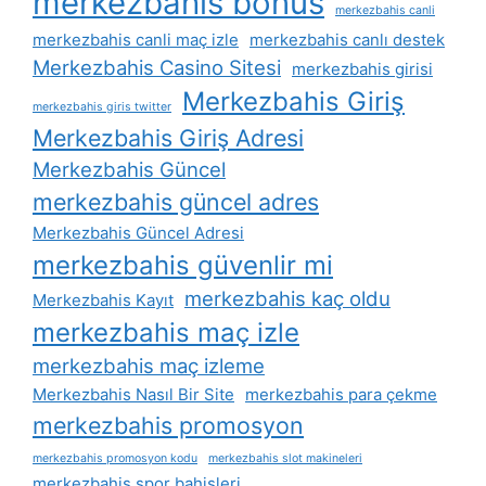
merkezbahis bonus
merkezbahis canli
merkezbahis canli maç izle
merkezbahis canlı destek
Merkezbahis Casino Sitesi
merkezbahis girisi
Merkezbahis Giriş
merkezbahis giris twitter
Merkezbahis Giriş Adresi
Merkezbahis Güncel
merkezbahis güncel adres
Merkezbahis Güncel Adresi
merkezbahis güvenlir mi
merkezbahis kaç oldu
Merkezbahis Kayıt
merkezbahis maç izle
merkezbahis maç izleme
Merkezbahis Nasıl Bir Site
merkezbahis para çekme
merkezbahis promosyon
merkezbahis promosyon kodu
merkezbahis slot makineleri
merkezbahis spor bahisleri