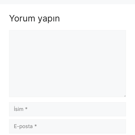
Yorum yapın
Yorum
İsim
E-
posta