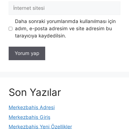
İnternet
sitesi
Daha sonraki yorumlarımda kullanılması için
adım, e-posta adresim ve site adresim bu
tarayıcıya kaydedilsin.
Son Yazılar
Merkezbahis Adresi
Merkezbahis Giriş
Merkezbahis Yeni Özellikler