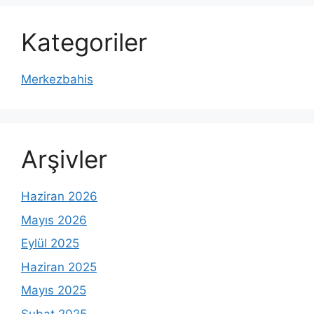
Kategoriler
Merkezbahis
Arşivler
Haziran 2026
Mayıs 2026
Eylül 2025
Haziran 2025
Mayıs 2025
Şubat 2025