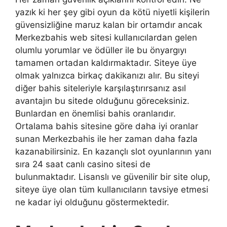
yazık ki her şey gibi oyun da kötü niyetli kişilerin
güvensizliğine maruz kalan bir ortamdır ancak
Merkezbahis web sitesi kullanıcılardan gelen
olumlu yorumlar ve ödüller ile bu önyargıyı
tamamen ortadan kaldırmaktadır. Siteye üye
olmak yalnızca birkaç dakikanızı alır. Bu siteyi
diğer bahis siteleriyle karşılaştırırsanız asıl
avantajın bu sitede olduğunu göreceksiniz.
Bunlardan en önemlisi bahis oranlarıdır.
Ortalama bahis sitesine göre daha iyi oranlar
sunan Merkezbahis ile her zaman daha fazla
kazanabilirsiniz. En kazançlı slot oyunlarının yanı
sıra 24 saat canlı casino sitesi de
bulunmaktadır. Lisanslı ve güvenilir bir site olup,
siteye üye olan tüm kullanıcıların tavsiye etmesi
ne kadar iyi olduğunu göstermektedir.