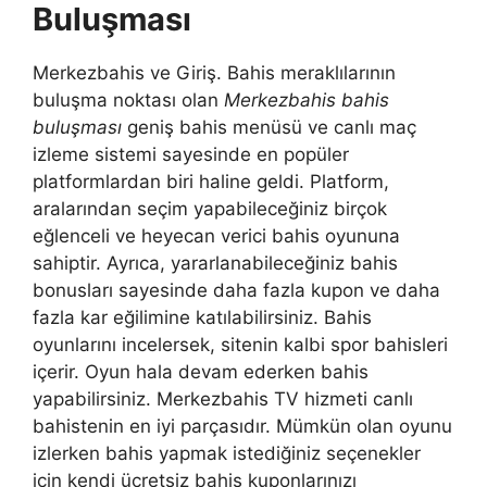
Buluşması
Merkezbahis ve Giriş. Bahis meraklılarının
buluşma noktası olan
Merkezbahis bahis
buluşması
geniş bahis menüsü ve canlı maç
izleme sistemi sayesinde en popüler
platformlardan biri haline geldi. Platform,
aralarından seçim yapabileceğiniz birçok
eğlenceli ve heyecan verici bahis oyununa
sahiptir. Ayrıca, yararlanabileceğiniz bahis
bonusları sayesinde daha fazla kupon ve daha
fazla kar eğilimine katılabilirsiniz. Bahis
oyunlarını incelersek, sitenin kalbi spor bahisleri
içerir. Oyun hala devam ederken bahis
yapabilirsiniz. Merkezbahis TV hizmeti canlı
bahistenin en iyi parçasıdır. Mümkün olan oyunu
izlerken bahis yapmak istediğiniz seçenekler
için kendi ücretsiz bahis kuponlarınızı