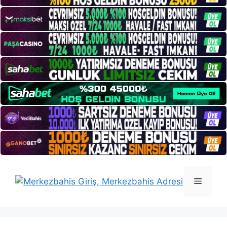
İçeriğe
atla
Menü