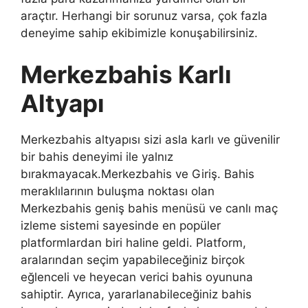
araçtır. Herhangi bir sorunuz varsa, çok fazla
deneyime sahip ekibimizle konuşabilirsiniz.
Merkezbahis Karlı
Altyapı
Merkezbahis altyapısı sizi asla karlı ve güvenilir
bir bahis deneyimi ile yalnız
bırakmayacak.Merkezbahis ve Giriş. Bahis
meraklılarının buluşma noktası olan
Merkezbahis geniş bahis menüsü ve canlı maç
izleme sistemi sayesinde en popüler
platformlardan biri haline geldi. Platform,
aralarından seçim yapabileceğiniz birçok
eğlenceli ve heyecan verici bahis oyununa
sahiptir. Ayrıca, yararlanabileceğiniz bahis