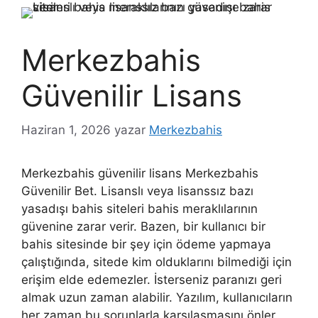
Merkezbahis
Güvenilir Lisans
Haziran 1, 2026
yazar
Merkezbahis
Merkezbahis güvenilir lisans Merkezbahis
Güvenilir Bet. Lisanslı veya lisanssız bazı
yasadışı bahis siteleri bahis meraklılarının
güvenine zarar verir. Bazen, bir kullanıcı bir
bahis sitesinde bir şey için ödeme yapmaya
çalıştığında, sitede kim olduklarını bilmediği için
erişim elde edemezler. İsterseniz paranızı geri
almak uzun zaman alabilir. Yazılım, kullanıcıların
her zaman bu sorunlarla karşılaşmasını önler.