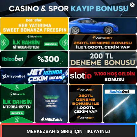
×
MERKEZBAHİS GİRİŞ İÇİN TIKLAYINIZ!