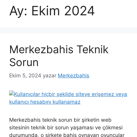
Ay:
Ekim 2024
Merkezbahis Teknik
Sorun
Ekim 5, 2024
yazar
Merkezbahis
Merkezbahis teknik sorun bir şirketin web
sitesinin teknik bir sorun yaşaması ve çökmesi
durumunda, o şirkete bahis oynayan oyuncular