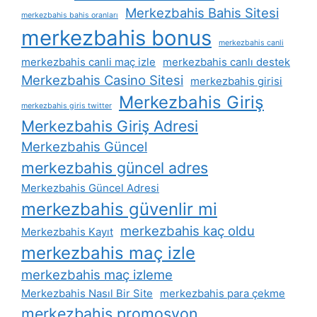
Merkezbahis Bahis Sitesi
merkezbahis bahis oranları
merkezbahis bonus
merkezbahis canli
merkezbahis canli maç izle
merkezbahis canlı destek
Merkezbahis Casino Sitesi
merkezbahis girisi
Merkezbahis Giriş
merkezbahis giris twitter
Merkezbahis Giriş Adresi
Merkezbahis Güncel
merkezbahis güncel adres
Merkezbahis Güncel Adresi
merkezbahis güvenlir mi
merkezbahis kaç oldu
Merkezbahis Kayıt
merkezbahis maç izle
merkezbahis maç izleme
Merkezbahis Nasıl Bir Site
merkezbahis para çekme
merkezbahis promosyon