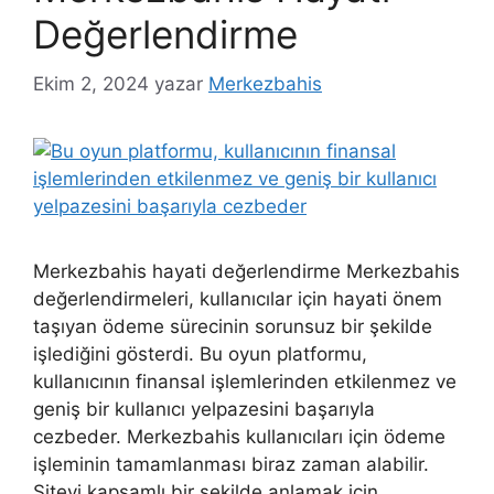
Değerlendirme
Ekim 2, 2024
yazar
Merkezbahis
Merkezbahis hayati değerlendirme Merkezbahis
değerlendirmeleri, kullanıcılar için hayati önem
taşıyan ödeme sürecinin sorunsuz bir şekilde
işlediğini gösterdi. Bu oyun platformu,
kullanıcının finansal işlemlerinden etkilenmez ve
geniş bir kullanıcı yelpazesini başarıyla
cezbeder. Merkezbahis kullanıcıları için ödeme
işleminin tamamlanması biraz zaman alabilir.
Siteyi kapsamlı bir şekilde anlamak için