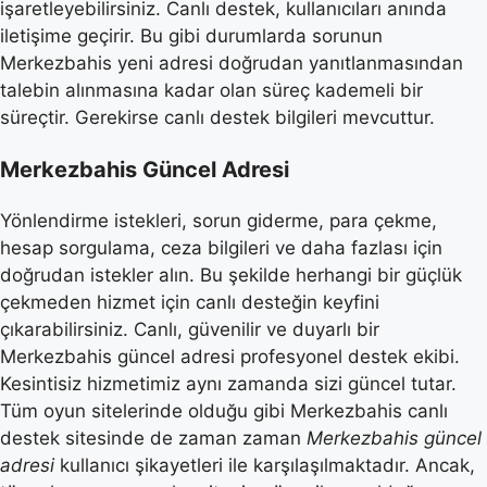
işaretleyebilirsiniz. Canlı destek, kullanıcıları anında
iletişime geçirir. Bu gibi durumlarda sorunun
Merkezbahis yeni adresi doğrudan yanıtlanmasından
talebin alınmasına kadar olan süreç kademeli bir
süreçtir. Gerekirse canlı destek bilgileri mevcuttur.
Merkezbahis Güncel Adresi
Yönlendirme istekleri, sorun giderme, para çekme,
hesap sorgulama, ceza bilgileri ve daha fazlası için
doğrudan istekler alın. Bu şekilde herhangi bir güçlük
çekmeden hizmet için canlı desteğin keyfini
çıkarabilirsiniz. Canlı, güvenilir ve duyarlı bir
Merkezbahis güncel adresi profesyonel destek ekibi.
Kesintisiz hizmetimiz aynı zamanda sizi güncel tutar.
Tüm oyun sitelerinde olduğu gibi Merkezbahis canlı
destek sitesinde de zaman zaman
Merkezbahis güncel
adresi
kullanıcı şikayetleri ile karşılaşılmaktadır. Ancak,