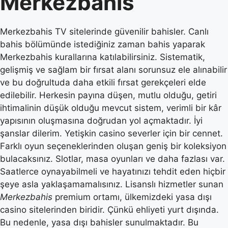
Merkezbahis
Merkezbahis TV sitelerinde güvenilir bahisler. Canlı
bahis bölümünde istediğiniz zaman bahis yaparak
Merkezbahis kurallarına katılabilirsiniz. Sistematik,
gelişmiş ve sağlam bir fırsat alanı sorunsuz ele alınabilir
ve bu doğrultuda daha etkili fırsat gerekçeleri elde
edilebilir. Herkesin payına düşen, mutlu olduğu, getiri
ihtimalinin düşük olduğu mevcut sistem, verimli bir kâr
yapısının oluşmasına doğrudan yol açmaktadır. İyi
şanslar dilerim. Yetişkin casino severler için bir cennet.
Farklı oyun seçeneklerinden oluşan geniş bir koleksiyon
bulacaksınız. Slotlar, masa oyunları ve daha fazlası var.
Saatlerce oynayabilmeli ve hayatınızı tehdit eden hiçbir
şeye asla yaklaşamamalısınız. Lisanslı hizmetler sunan
Merkezbahis
premium ortamı, ülkemizdeki yasa dışı
casino sitelerinden biridir. Çünkü ehliyeti yurt dışında.
Bu nedenle, yasa dışı bahisler sunulmaktadır. Bu