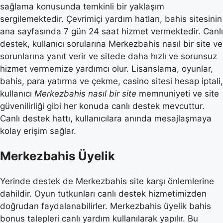
sağlama konusunda temkinli bir yaklaşım
sergilemektedir. Çevrimiçi yardım hatları, bahis sitesinin
ana sayfasında 7 gün 24 saat hizmet vermektedir. Canlı
destek, kullanıcı sorularına Merkezbahis nasıl bir site ve
sorunlarına yanıt verir ve sitede daha hızlı ve sorunsuz
hizmet vermemize yardımcı olur. Lisanslama, oyunlar,
bahis, para yatırma ve çekme, casino sitesi hesap iptali,
kullanıcı
Merkezbahis nasıl bir site
memnuniyeti ve site
güvenilirliği gibi her konuda canlı destek mevcuttur.
Canlı destek hattı, kullanıcılara anında mesajlaşmaya
kolay erişim sağlar.
Merkezbahis Üyelik
Yerinde destek de Merkezbahis site karşı önlemlerine
dahildir. Oyun tutkunları canlı destek hizmetimizden
doğrudan faydalanabilirler. Merkezbahis üyelik bahis
bonus talepleri canlı yardım kullanılarak yapılır. Bu