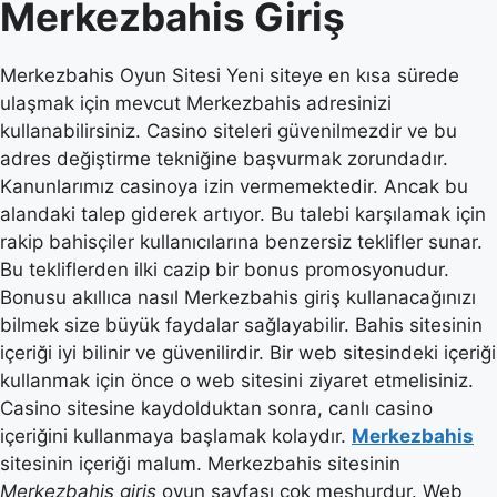
Merkezbahis Giriş
Merkezbahis Oyun Sitesi Yeni siteye en kısa sürede
ulaşmak için mevcut Merkezbahis adresinizi
kullanabilirsiniz. Casino siteleri güvenilmezdir ve bu
adres değiştirme tekniğine başvurmak zorundadır.
Kanunlarımız casinoya izin vermemektedir. Ancak bu
alandaki talep giderek artıyor. Bu talebi karşılamak için
rakip bahisçiler kullanıcılarına benzersiz teklifler sunar.
Bu tekliflerden ilki cazip bir bonus promosyonudur.
Bonusu akıllıca nasıl Merkezbahis giriş kullanacağınızı
bilmek size büyük faydalar sağlayabilir. Bahis sitesinin
içeriği iyi bilinir ve güvenilirdir. Bir web sitesindeki içeriği
kullanmak için önce o web sitesini ziyaret etmelisiniz.
Casino sitesine kaydolduktan sonra, canlı casino
içeriğini kullanmaya başlamak kolaydır.
Merkezbahis
sitesinin içeriği malum. Merkezbahis sitesinin
Merkezbahis giriş
oyun sayfası çok meşhurdur. Web