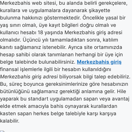
Merkezbahis web sitesi, bu alanda belirli gerekçelere,
kurallara ve uygulamalara dayanarak şikayette
bulunma hakkınızı göstermektedir. Öncelikle yasal bir
yaş sınırı olmalı, üye kayıt bilgileri doğru olmalı ve
kullanıcı hesabı 18 yaşında Merkezbahis giriş adresi
olmalıdır. Üçüncü yılı tamamladıktan sonra, katılım
kanıtı sağlamanız istenebilir. Ayrıca site ortamınızda
hesap sahibi olarak tanımlanan herhangi bir üye için
belge talebinde bulunabilirsiniz.
Merkezbahis giriş
finansal işlemlerle ilgili bir hesabın kullanıldığını
Merkezbahis giriş adresi
biliyorsak bilgi talep edebiliriz.
Bu, süreç boyunca gereksinimlerinize göre hesabınızın
bütünlüğünü sağlamanız gerektiği anlamına gelir. Hile
yaparak bu standart uygulamadan sapan veya avantaj
elde etmek amacıyla bahis oynayarak kurallardan
kasten sapan herkes belge talebiyle karşı karşıya
kalabilir.