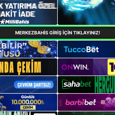
MERKEZBAHİS GİRİŞ İÇİN TIKLAYINIZ!