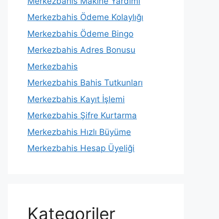
Merkezbahis Makine Yardımı
Merkezbahis Ödeme Kolaylığı
Merkezbahis Ödeme Bingo
Merkezbahis Adres Bonusu
Merkezbahis
Merkezbahis Bahis Tutkunları
Merkezbahis Kayıt İşlemi
Merkezbahis Şifre Kurtarma
Merkezbahis Hızlı Büyüme
Merkezbahis Hesap Üyeliği
Kategoriler