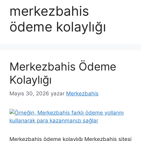
merkezbahis
ödeme kolaylığı
Merkezbahis Ödeme
Kolaylığı
Mayıs 30, 2026
yazar
Merkezbahis
Merkezbahis ödeme kolaylığı Merkezbahis sitesi