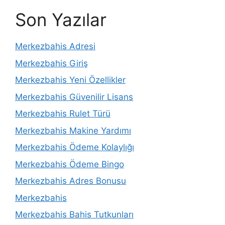
Son Yazılar
Merkezbahis Adresi
Merkezbahis Giriş
Merkezbahis Yeni Özellikler
Merkezbahis Güvenilir Lisans
Merkezbahis Rulet Türü
Merkezbahis Makine Yardımı
Merkezbahis Ödeme Kolaylığı
Merkezbahis Ödeme Bingo
Merkezbahis Adres Bonusu
Merkezbahis
Merkezbahis Bahis Tutkunları