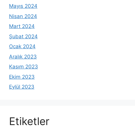
Mayıs 2024
Nisan 2024
Mart 2024
Şubat 2024
Ocak 2024
Aralık 2023
Kasım 2023
Ekim 2023
Eylül 2023
Etiketler