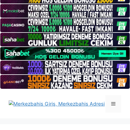
İçeriğe
atla
Menü