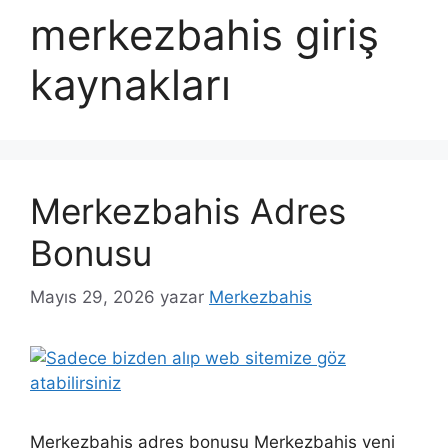
merkezbahis giriş
kaynakları
Merkezbahis Adres
Bonusu
Mayıs 29, 2026
yazar
Merkezbahis
Merkezbahis adres bonusu Merkezbahis yeni