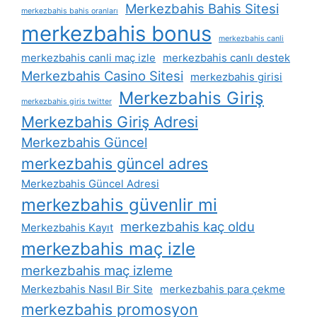
Merkezbahis Bahis Sitesi
merkezbahis bahis oranları
merkezbahis bonus
merkezbahis canli
merkezbahis canli maç izle
merkezbahis canlı destek
Merkezbahis Casino Sitesi
merkezbahis girisi
Merkezbahis Giriş
merkezbahis giris twitter
Merkezbahis Giriş Adresi
Merkezbahis Güncel
merkezbahis güncel adres
Merkezbahis Güncel Adresi
merkezbahis güvenlir mi
merkezbahis kaç oldu
Merkezbahis Kayıt
merkezbahis maç izle
merkezbahis maç izleme
Merkezbahis Nasıl Bir Site
merkezbahis para çekme
merkezbahis promosyon