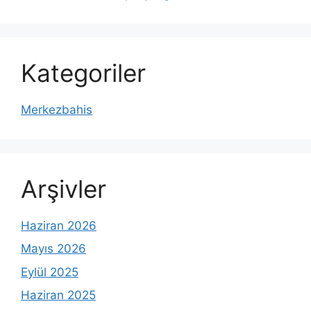
Kategoriler
Merkezbahis
Arşivler
Haziran 2026
Mayıs 2026
Eylül 2025
Haziran 2025