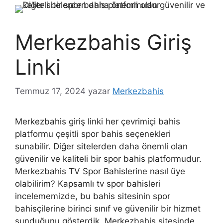
Merkezbahis Giriş
Linki
Temmuz 17, 2024
yazar
Merkezbahis
Merkezbahis giriş linki her çevrimiçi bahis
platformu çeşitli spor bahis seçenekleri
sunabilir. Diğer sitelerden daha önemli olan
güvenilir ve kaliteli bir spor bahis platformudur.
Merkezbahis TV Spor Bahislerine nasıl üye
olabilirim? Kapsamlı tv spor bahisleri
incelememizde, bu bahis sitesinin spor
bahisçilerine birinci sınıf ve güvenilir bir hizmet
sunduğunu gösterdik. Merkezbahis sitesinde