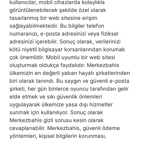
kullanıcılar, mobil cihazlarda kolaylıkla
görüntülenebilecek şekilde özel olarak
tasarlanmış bir web sitesine erişim
sağlayabilmektedir. Bu bilgiler telefon
numaranızı, e-posta adresinizi veya fiziksel
adresinizi içerebilir. Sonuç olarak, verilerinizi
kötü niyetli bilgisayar korsanlarından korumak
çok önemlidir. Mobil uyumlu bir web sitesi
oluşturmak oldukça faydalıdır. Merkezbahis
ülkemizin en değerli yaban hayatı şirketlerinden
biri olarak tanındı. Bu saygın ve güvenli e-posta
şirketi, her gün binlerce oyuncu tarafından gelir
elde etmek ve sıkı güvenlik önlemleri
uygulayarak ülkemize yasa dışı hizmetler
sunmak için kullanılıyor. Sonuç olarak
Merkezbahis gizli sorusu kesin olarak
cevaplanabilir. Merkezbahis, güvenli ödeme
yöntemleri, kişisel bilgilerin korunması,