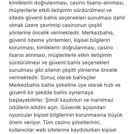
kimliklerin doğrulanması, casino lisansı alınması,
müşterilerle etkili iletişimin sürdürülmesi ve
sitede güvenli bahis seçenekleri sunulması dahil
olmak üzere çevrimiçi casinonun çeşitli
yönlerine öncelik vermektedir. Merkezbahis,
güvenli ödeme yöntemleri, kişisel bilgilerin
korunması, kimliklerin doğrulanması, casino
lisansı alınması, müşterilerle etkin iletişimin
sürdürülmesi ve güvenli bahis seçenekleri
sunulması gibi sitenin çeşitli yönlerine öncelik
vermektedir. Sonuç olarak bahisçiler
Merkezbahis bahis şirketine üye olarak hızlı ve
güvenli bir şekilde bahis oynamaya
başlayabilirler. Şimdi kaydolun ve inanılmaz
ödüllerin kilidini açın. Güvenlik açısından
oyuncular kişisel bilgilerinin korunmasına büyük
önem veriyor. Tüm casino şirketlerinin,
kullanıcılar web sitelerine kaydolurken kişisel