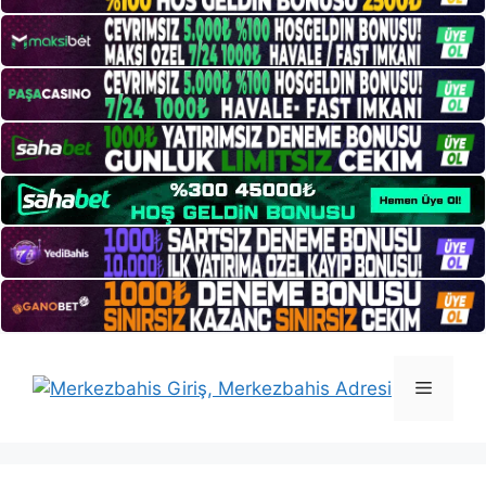
İçeriğe
atla
Menü