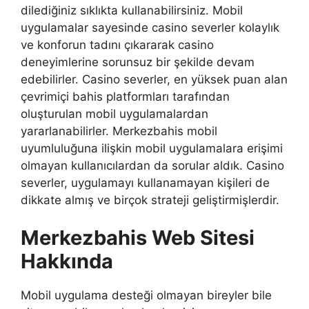
dilediğiniz sıklıkta kullanabilirsiniz. Mobil
uygulamalar sayesinde casino severler kolaylık
ve konforun tadını çıkararak casino
deneyimlerine sorunsuz bir şekilde devam
edebilirler. Casino severler, en yüksek puan alan
çevrimiçi bahis platformları tarafından
oluşturulan mobil uygulamalardan
yararlanabilirler. Merkezbahis mobil
uyumluluğuna ilişkin mobil uygulamalara erişimi
olmayan kullanıcılardan da sorular aldık. Casino
severler, uygulamayı kullanamayan kişileri de
dikkate almış ve birçok strateji geliştirmişlerdir.
Merkezbahis Web Sitesi
Hakkında
Mobil uygulama desteği olmayan bireyler bile