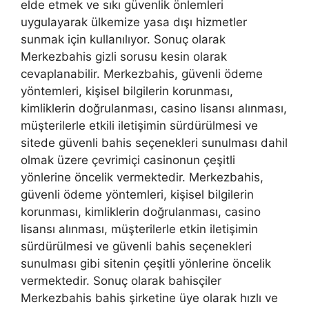
elde etmek ve sıkı güvenlik önlemleri
uygulayarak ülkemize yasa dışı hizmetler
sunmak için kullanılıyor. Sonuç olarak
Merkezbahis gizli sorusu kesin olarak
cevaplanabilir. Merkezbahis, güvenli ödeme
yöntemleri, kişisel bilgilerin korunması,
kimliklerin doğrulanması, casino lisansı alınması,
müşterilerle etkili iletişimin sürdürülmesi ve
sitede güvenli bahis seçenekleri sunulması dahil
olmak üzere çevrimiçi casinonun çeşitli
yönlerine öncelik vermektedir. Merkezbahis,
güvenli ödeme yöntemleri, kişisel bilgilerin
korunması, kimliklerin doğrulanması, casino
lisansı alınması, müşterilerle etkin iletişimin
sürdürülmesi ve güvenli bahis seçenekleri
sunulması gibi sitenin çeşitli yönlerine öncelik
vermektedir. Sonuç olarak bahisçiler
Merkezbahis bahis şirketine üye olarak hızlı ve