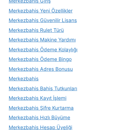
Merkezbahis Giriş
Merkezbahis Yeni Özellikler
Merkezbahis Güvenilir Lisans
Merkezbahis Rulet Türü
Merkezbahis Makine Yardımı
Merkezbahis Ödeme Kolaylığı
Merkezbahis Ödeme Bingo
Merkezbahis Adres Bonusu
Merkezbahis
Merkezbahis Bahis Tutkunları
Merkezbahis Kayıt İşlemi
Merkezbahis Şifre Kurtarma
Merkezbahis Hızlı Büyüme
Merkezbahis Hesap Üyeliği