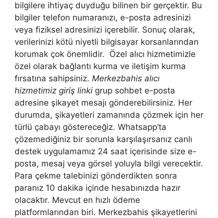
bilgilere ihtiyaç duyduğu bilinen bir gerçektir. Bu
bilgiler telefon numaranızı, e-posta adresinizi
veya fiziksel adresinizi içerebilir. Sonuç olarak,
verilerinizi kötü niyetli bilgisayar korsanlarından
korumak çok önemlidir. Özel alıcı hizmetimizle
özel olarak bağlantı kurma ve iletişim kurma
fırsatına sahipsiniz.
Merkezbahis alıcı
hizmetimiz giriş linki
grup sohbet e-posta
adresine şikayet mesajı gönderebilirsiniz. Her
durumda, şikayetleri zamanında çözmek için her
türlü çabayı göstereceğiz. Whatsapp’ta
çözemediğiniz bir sorunla karşılaşırsanız canlı
destek uygulamamız 24 saat içerisinde size e-
posta, mesaj veya görsel yoluyla bilgi verecektir.
Para çekme talebinizi gönderdikten sonra
paranız 10 dakika içinde hesabınızda hazır
olacaktır. Mevcut en hızlı ödeme
platformlarından biri. Merkezbahis şikayetlerini