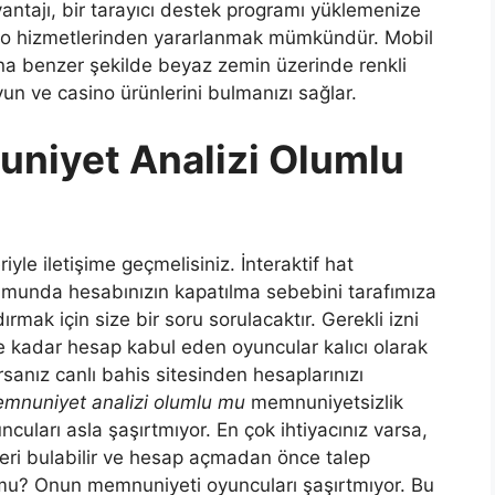
Avantajı, bir tarayıcı destek programı yüklemenize
ino hizmetlerinden yararlanmak mümkündür. Mobil
a benzer şekilde beyaz zemin üzerinde renkli
oyun ve casino ürünlerini bulmanızı sağlar.
niyet Analizi Olumlu
yle iletişime geçmelisiniz. İnteraktif hat
umunda hesabınızın kapatılma sebebini tarafımıza
rmak için size bir soru sorulacaktır. Gerekli izni
te kadar hesap kabul eden oyuncular kalıcı olarak
ursanız canlı bahis sitesinden hesaplarınızı
mnuniyet analizi olumlu mu
memnuniyetsizlik
uları asla şaşırtmıyor. En çok ihtiyacınız varsa,
leri bulabilir ve hesap açmadan önce talep
 mu? Onun memnuniyeti oyuncuları şaşırtmıyor. Bu