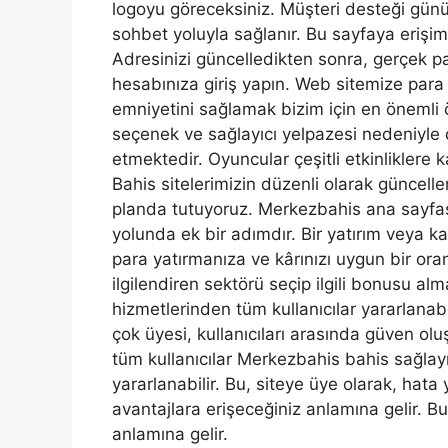
logoyu göreceksiniz. Müşteri desteği günü
sohbet yoluyla sağlanır. Bu sayfaya eriş
Adresinizi güncelledikten sonra, gerçek 
hesabınıza giriş yapın. Web sitemize para 
emniyetini sağlamak bizim için en önemli ön
seçenek ve sağlayıcı yelpazesi nedeniyle d
etmektedir. Oyuncular çeşitli etkinliklere k
Bahis sitelerimizin düzenli olarak güncel
planda tutuyoruz. Merkezbahis ana sayfas
yolunda ek bir adımdır. Bir yatırım veya k
para yatırmanıza ve kârınızı uygun bir ora
ilgilendiren sektörü seçip ilgili bonusu a
hizmetlerinden tüm kullanıcılar yararlanab
çok üyesi, kullanıcıları arasında güven olu
tüm kullanıcılar Merkezbahis bahis sağlayıc
yararlanabilir. Bu, siteye üye olarak, hat
avantajlara erişeceğiniz anlamına gelir. B
anlamına gelir.