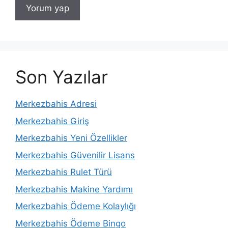
Son Yazılar
Merkezbahis Adresi
Merkezbahis Giriş
Merkezbahis Yeni Özellikler
Merkezbahis Güvenilir Lisans
Merkezbahis Rulet Türü
Merkezbahis Makine Yardımı
Merkezbahis Ödeme Kolaylığı
Merkezbahis Ödeme Bingo