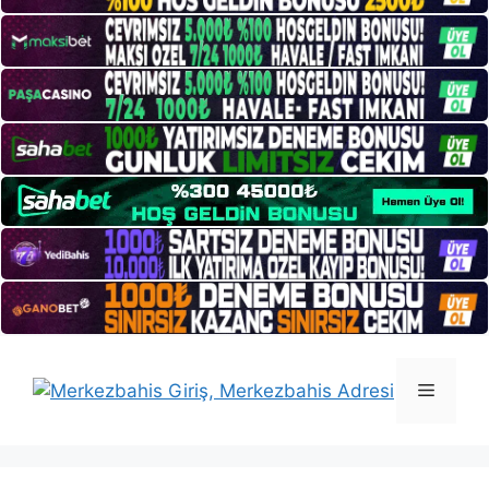
İçeriğe
atla
Menü