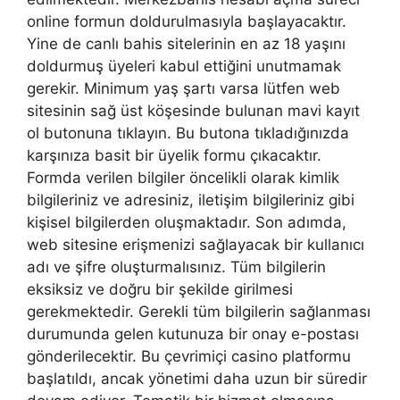
online formun doldurulmasıyla başlayacaktır.
Yine de canlı bahis sitelerinin en az 18 yaşını
doldurmuş üyeleri kabul ettiğini unutmamak
gerekir. Minimum yaş şartı varsa lütfen web
sitesinin sağ üst köşesinde bulunan mavi kayıt
ol butonuna tıklayın. Bu butona tıkladığınızda
karşınıza basit bir üyelik formu çıkacaktır.
Formda verilen bilgiler öncelikli olarak kimlik
bilgileriniz ve adresiniz, iletişim bilgileriniz gibi
kişisel bilgilerden oluşmaktadır. Son adımda,
web sitesine erişmenizi sağlayacak bir kullanıcı
adı ve şifre oluşturmalısınız. Tüm bilgilerin
eksiksiz ve doğru bir şekilde girilmesi
gerekmektedir. Gerekli tüm bilgilerin sağlanması
durumunda gelen kutunuza bir onay e-postası
gönderilecektir. Bu çevrimiçi casino platformu
başlatıldı, ancak yönetimi daha uzun bir süredir