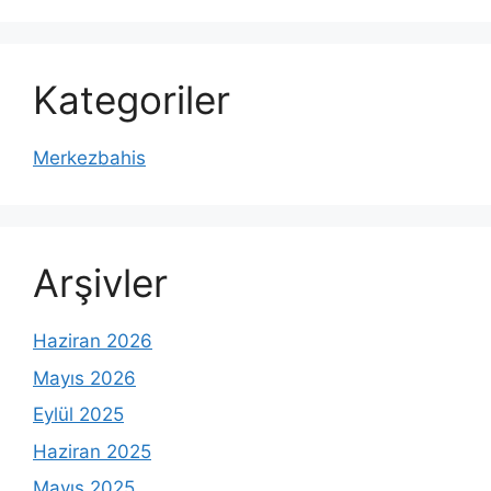
Kategoriler
Merkezbahis
Arşivler
Haziran 2026
Mayıs 2026
Eylül 2025
Haziran 2025
Mayıs 2025