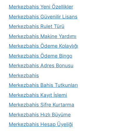
Merkezbahis Yeni Özellikler
Merkezbahis Güvenilir Lisans
Merkezbahis Rulet Türü
Merkezbahis Makine Yardımı
Merkezbahis Ödeme Kolaylığı
Merkezbahis Ödeme Bingo
Merkezbahis Adres Bonusu
Merkezbahis
Merkezbahis Bahis Tutkunları
Merkezbahis Kayıt İşlemi
Merkezbahis Şifre Kurtarma
Merkezbahis Hızlı Büyüme
Merkezbahis Hesap Üyeliği