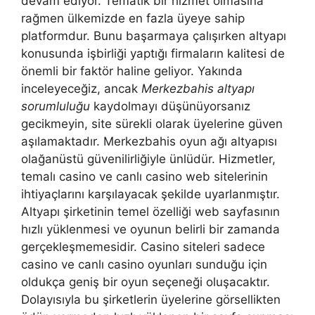
devam ediyor. Tematik bir hizmet olmasına
rağmen ülkemizde en fazla üyeye sahip
platformdur. Bunu başarmaya çalışırken altyapı
konusunda işbirliği yaptığı firmaların kalitesi de
önemli bir faktör haline geliyor. Yakında
inceleyeceğiz, ancak
Merkezbahis altyapı
sorumluluğu
kaydolmayı düşünüyorsanız
gecikmeyin, site sürekli olarak üyelerine güven
aşılamaktadır. Merkezbahis oyun ağı altyapısı
olağanüstü güvenilirliğiyle ünlüdür. Hizmetler,
temalı casino ve canlı casino web sitelerinin
ihtiyaçlarını karşılayacak şekilde uyarlanmıştır.
Altyapı şirketinin temel özelliği web sayfasının
hızlı yüklenmesi ve oyunun belirli bir zamanda
gerçekleşmemesidir. Casino siteleri sadece
casino ve canlı casino oyunları sunduğu için
oldukça geniş bir oyun seçeneği oluşacaktır.
Dolayısıyla bu şirketlerin üyelerine görsellikten