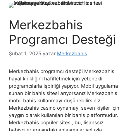
Merkezbahis
Programcı Desteği
Şubat 1, 2025
yazar
Merkezbahis
Merkezbahis programcı desteği Merkezbahis
hayal kırıklığını hafifletmek için yetenekli
programcılarla işbirliği yapıyor. Mobil uygulama
sunan bir bahis sitesi arıyorsanız Merkezbahis
mobil bahis kullanmayı düşünebilirsiniz.
Merkezbahis casino oynamayı seven kişiler için
yaygın olarak kullanılan bir bahis platformudur.
Merkezbahis popüler sitesi, bu, lisanssız
bahisçiler arasındaki anlaşmalar yoluyla