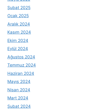
Şubat 2025
Ocak 2025
Aralık 2024
Kasım 2024
Ekim 2024
Eylül 2024
Ağustos 2024
Temmuz 2024
Haziran 2024
Mayıs 2024
Nisan 2024
Mart 2024
Şubat 2024