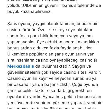
yoludur.Ülkenin en güvenilir bahis sitelerinde de
büyük kazanabilirsiniz.
Şans oyunu, yaygın olarak tanınan, popüler bir
casino türüdür. Özellikle siteye üye olduktan
sonra fazla para biriktiremeyen veya yatırım
yapamayanlar, üye olduktan sonra kazandıkları
bonuslardan oldukça fazla faydalanabilirler.
Ülkemizde popüler olan şans oyunlarının yanı
sıra insanların casino oynayabileceği casinolar
Merkezbahis
da bulunmaktadır. Saygın ve
güvenilir sitelerin çok sayıda casino sitesi vardır.
Casino oyunları keyif ve heyecan sunar. Bu ya
bir başarıdır ya da başarısızlıktır. Çoğu oyunda
şans öncelikli faktör olsa da bilgi gerektiren
oyunlar da vardır. Ayrıca hoş geldin bonusu alan
yeni üyeler de yeniden yükleme yaparak yeni bir
başlangıç ​​yapabilirler.Bilgi oyunları spor bahis