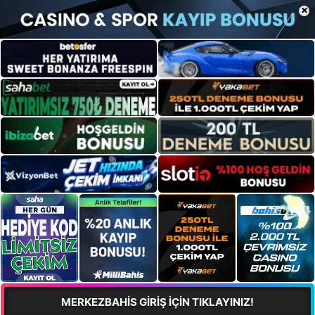
×
MERKEZBAHİS GİRİŞ İÇİN TIKLAYINIZ!