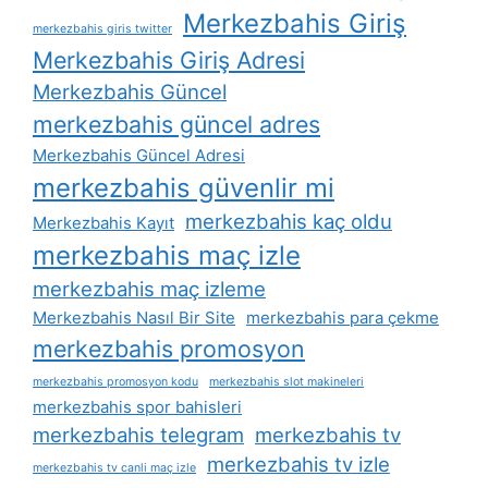
Merkezbahis Giriş
merkezbahis giris twitter
Merkezbahis Giriş Adresi
Merkezbahis Güncel
merkezbahis güncel adres
Merkezbahis Güncel Adresi
merkezbahis güvenlir mi
merkezbahis kaç oldu
Merkezbahis Kayıt
merkezbahis maç izle
merkezbahis maç izleme
Merkezbahis Nasıl Bir Site
merkezbahis para çekme
merkezbahis promosyon
merkezbahis promosyon kodu
merkezbahis slot makineleri
merkezbahis spor bahisleri
merkezbahis telegram
merkezbahis tv
merkezbahis tv izle
merkezbahis tv canli maç izle