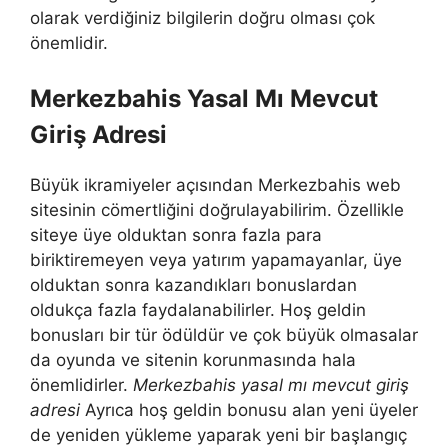
olarak verdiğiniz bilgilerin doğru olması çok
önemlidir.
Merkezbahis Yasal Mı Mevcut
Giriş Adresi
Büyük ikramiyeler açısından Merkezbahis web
sitesinin cömertliğini doğrulayabilirim. Özellikle
siteye üye olduktan sonra fazla para
biriktiremeyen veya yatırım yapamayanlar, üye
olduktan sonra kazandıkları bonuslardan
oldukça fazla faydalanabilirler. Hoş geldin
bonusları bir tür ödüldür ve çok büyük olmasalar
da oyunda ve sitenin korunmasında hala
önemlidirler.
Merkezbahis yasal mı mevcut giriş
adresi
Ayrıca hoş geldin bonusu alan yeni üyeler
de yeniden yükleme yaparak yeni bir başlangıç ​​