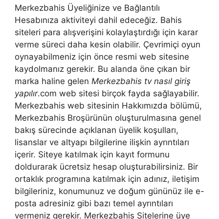
Merkezbahis Üyeliğinize ve Bağlantılı
Hesabınıza aktiviteyi dahil edeceğiz. Bahis
siteleri para alışverişini kolaylaştırdığı için karar
verme süreci daha kesin olabilir. Çevrimiçi oyun
oynayabilmeniz için önce resmi web sitesine
kaydolmanız gerekir. Bu alanda öne çıkan bir
marka haline gelen
Merkezbahis tv nasıl giriş
yapılır
.com web sitesi birçok fayda sağlayabilir.
Merkezbahis web sitesinin Hakkımızda bölümü,
Merkezbahis Broşürünün oluşturulmasına genel
bakış sürecinde açıklanan üyelik koşulları,
lisanslar ve altyapı bilgilerine ilişkin ayrıntıları
içerir. Siteye katılmak için kayıt formunu
doldurarak ücretsiz hesap oluşturabilirsiniz. Bir
ortaklık programına katılmak için adınız, iletişim
bilgileriniz, konumunuz ve doğum gününüz ile e-
posta adresiniz gibi bazı temel ayrıntıları
vermeniz gerekir. Merkezbahis Sitelerine üye