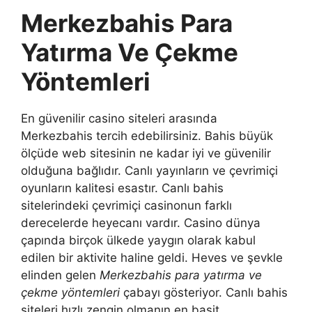
Merkezbahis Para
Yatırma Ve Çekme
Yöntemleri
En güvenilir casino siteleri arasında
Merkezbahis tercih edebilirsiniz. Bahis büyük
ölçüde web sitesinin ne kadar iyi ve güvenilir
olduğuna bağlıdır. Canlı yayınların ve çevrimiçi
oyunların kalitesi esastır. Canlı bahis
sitelerindeki çevrimiçi casinonun farklı
derecelerde heyecanı vardır. Casino dünya
çapında birçok ülkede yaygın olarak kabul
edilen bir aktivite haline geldi. Heves ve şevkle
elinden gelen
Merkezbahis para yatırma ve
çekme yöntemleri
çabayı gösteriyor. Canlı bahis
siteleri hızlı zengin olmanın en basit