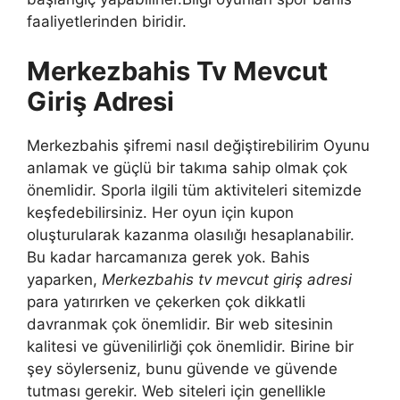
faaliyetlerinden biridir.
Merkezbahis Tv Mevcut
Giriş Adresi
Merkezbahis şifremi nasıl değiştirebilirim Oyunu
anlamak ve güçlü bir takıma sahip olmak çok
önemlidir. Sporla ilgili tüm aktiviteleri sitemizde
keşfedebilirsiniz. Her oyun için kupon
oluşturularak kazanma olasılığı hesaplanabilir.
Bu kadar harcamanıza gerek yok. Bahis
yaparken,
Merkezbahis tv mevcut giriş adresi
para yatırırken ve çekerken çok dikkatli
davranmak çok önemlidir. Bir web sitesinin
kalitesi ve güvenilirliği çok önemlidir. Birine bir
şey söylerseniz, bunu güvende ve güvende
tutması gerekir. Web siteleri için genellikle