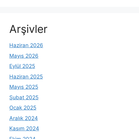
Arşivler
Haziran 2026
Mayıs 2026
Eylül 2025
Haziran 2025
Mayıs 2025
Şubat 2025
Ocak 2025
Aralık 2024
Kasım 2024
Ekim 2024