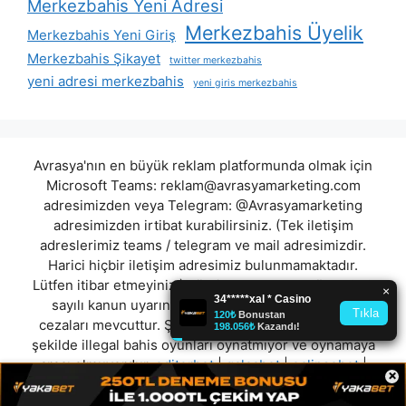
Merkezbahis Yeni Adresi
Merkezbahis Üyelik
Merkezbahis Yeni Giriş
Merkezbahis Şikayet
twitter merkezbahis
yeni adresi merkezbahis
yeni giris merkezbahis
Avrasya'nın en büyük reklam platformunda olmak için
Microsoft Teams:
reklam@avrasyamarketing.com
adresimizden veya Telegram: @Avrasyamarketing
adresimizden irtibat kurabilirsiniz. (Tek iletişim
adreslerimiz teams / telegram ve mail adresimizdir.
Harici hiçbir iletişim adresimiz bulunmamaktadır.
Lütfen itibar etmeyiniz.) Türkiye yasalarına göre 7258
sayılı kanun uyarınca yasa dışı bahis oynamanın
cezaları mevcuttur. Şu an bulunduğunuz site hiç bir
şekilde illegal bahis oyunları oynatmıyor ve oynamaya
aracı olmuyordur.
editorbet
|
galaabet
|
eclipsebet
|
×
cepbahis
|
betsobet
|
galabet
|
betpara
|
newbahis