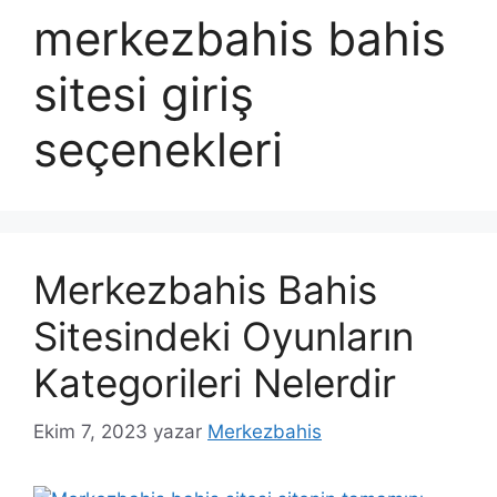
merkezbahis bahis
sitesi giriş
seçenekleri
Merkezbahis Bahis
Sitesindeki Oyunların
Kategorileri Nelerdir
Ekim 7, 2023
yazar
Merkezbahis