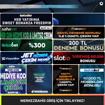
×
MERKEZBAHİS GİRİŞ İÇİN TIKLAYINIZ!