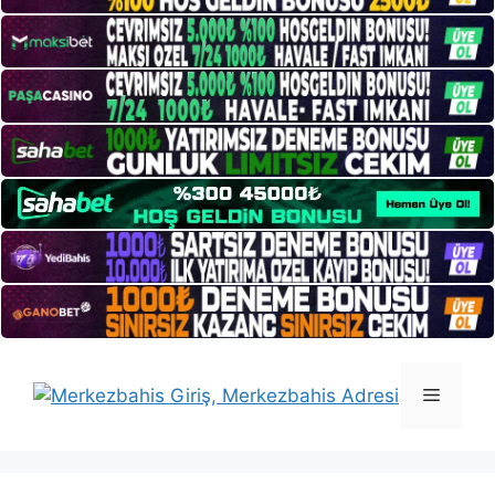
İçeriğe
atla
Menü