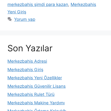
merkezbahis şimdi para kazan
,
Merkezbahis
Yeni Giriş
Yorum yap
Son Yazılar
Merkezbahis Adresi
Merkezbahis Giriş
Merkezbahis Yeni Özellikler
Merkezbahis Güvenilir Lisans
Merkezbahis Rulet Türü
Merkezbahis Makine Yardımı