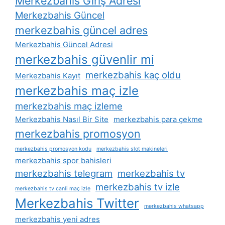
Merkezbahis Giriş Adresi
Merkezbahis Güncel
merkezbahis güncel adres
Merkezbahis Güncel Adresi
merkezbahis güvenlir mi
merkezbahis kaç oldu
Merkezbahis Kayıt
merkezbahis maç izle
merkezbahis maç izleme
Merkezbahis Nasıl Bir Site
merkezbahis para çekme
merkezbahis promosyon
merkezbahis promosyon kodu
merkezbahis slot makineleri
merkezbahis spor bahisleri
merkezbahis telegram
merkezbahis tv
merkezbahis tv izle
merkezbahis tv canli maç izle
Merkezbahis Twitter
merkezbahis whatsapp
merkezbahis yeni adres