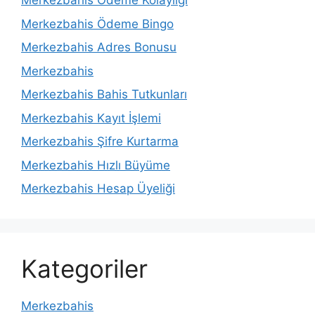
Merkezbahis Ödeme Kolaylığı
Merkezbahis Ödeme Bingo
Merkezbahis Adres Bonusu
Merkezbahis
Merkezbahis Bahis Tutkunları
Merkezbahis Kayıt İşlemi
Merkezbahis Şifre Kurtarma
Merkezbahis Hızlı Büyüme
Merkezbahis Hesap Üyeliği
Kategoriler
Merkezbahis