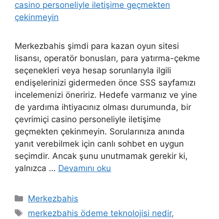
Merkezbahis şimdi para kazan oyun sitesi
lisansı, operatör bonusları, para yatırma-çekme
seçenekleri veya hesap sorunlarıyla ilgili
endişelerinizi gidermeden önce SSS sayfamızı
incelemenizi öneririz. Hedefe varmanız ve yine
de yardıma ihtiyacınız olması durumunda, bir
çevrimiçi casino personeliyle iletişime
geçmekten çekinmeyin. Sorularınıza anında
yanıt verebilmek için canlı sohbet en uygun
seçimdir. Ancak şunu unutmamak gerekir ki,
yalnızca …
Devamını oku
Kategoriler
Merkezbahis
Etiketler
merkezbahis ödeme teknolojisi nedir
,