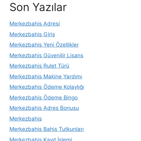
Son Yazılar
Merkezbahis Adresi
Merkezbahis Giriş
Merkezbahis Yeni Özellikler
Merkezbahis Güvenilir Lisans
Merkezbahis Rulet Türü
Merkezbahis Makine Yardımı
Merkezbahis Ödeme Kolaylığı
Merkezbahis Ödeme Bingo
Merkezbahis Adres Bonusu
Merkezbahis
Merkezbahis Bahis Tutkunları
Merkezbahis Kayıt İşlemi