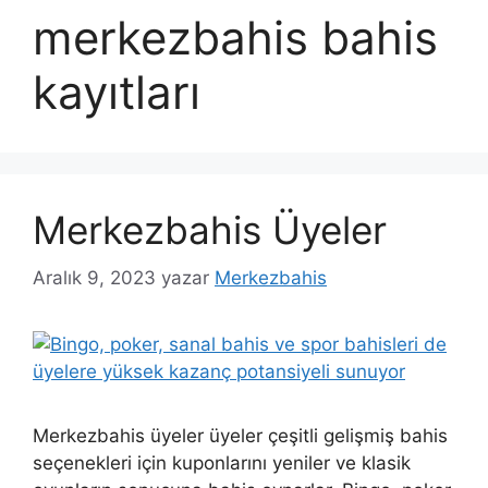
merkezbahis bahis
kayıtları
Merkezbahis Üyeler
Aralık 9, 2023
yazar
Merkezbahis
Merkezbahis üyeler üyeler çeşitli gelişmiş bahis
seçenekleri için kuponlarını yeniler ve klasik