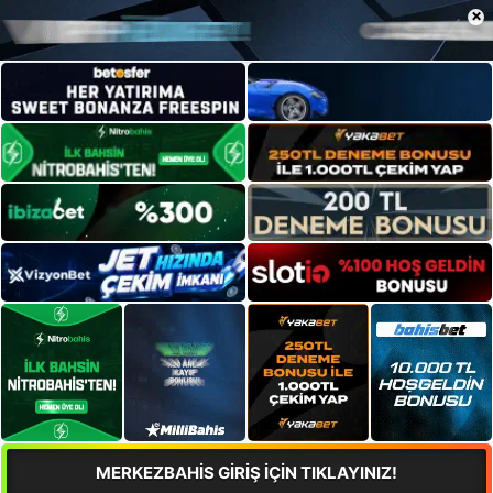
×
MERKEZBAHİS GİRİŞ İÇİN TIKLAYINIZ!