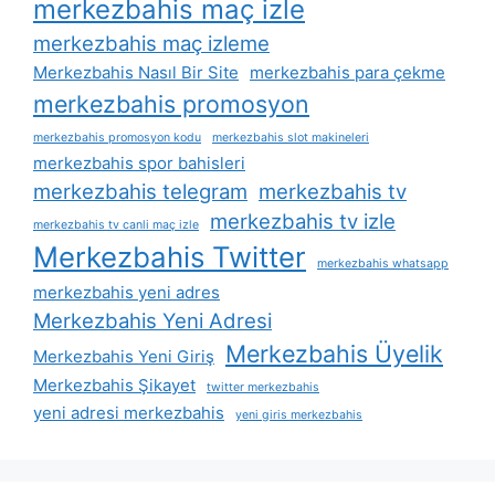
merkezbahis maç izle
merkezbahis maç izleme
Merkezbahis Nasıl Bir Site
merkezbahis para çekme
merkezbahis promosyon
merkezbahis promosyon kodu
merkezbahis slot makineleri
merkezbahis spor bahisleri
merkezbahis telegram
merkezbahis tv
merkezbahis tv izle
merkezbahis tv canli maç izle
Merkezbahis Twitter
merkezbahis whatsapp
merkezbahis yeni adres
Merkezbahis Yeni Adresi
Merkezbahis Üyelik
Merkezbahis Yeni Giriş
Merkezbahis Şikayet
twitter merkezbahis
yeni adresi merkezbahis
yeni giris merkezbahis