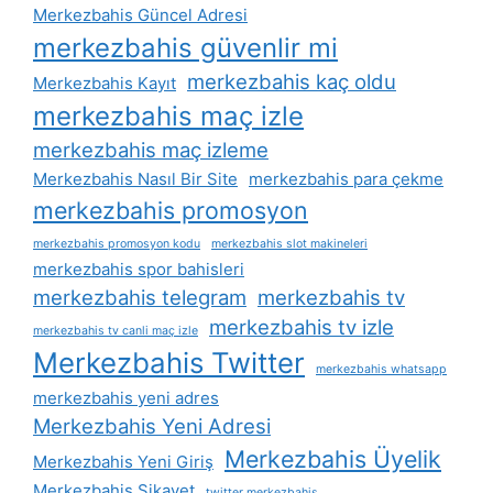
Merkezbahis Güncel Adresi
merkezbahis güvenlir mi
merkezbahis kaç oldu
Merkezbahis Kayıt
merkezbahis maç izle
merkezbahis maç izleme
Merkezbahis Nasıl Bir Site
merkezbahis para çekme
merkezbahis promosyon
merkezbahis promosyon kodu
merkezbahis slot makineleri
merkezbahis spor bahisleri
merkezbahis telegram
merkezbahis tv
merkezbahis tv izle
merkezbahis tv canli maç izle
Merkezbahis Twitter
merkezbahis whatsapp
merkezbahis yeni adres
Merkezbahis Yeni Adresi
Merkezbahis Üyelik
Merkezbahis Yeni Giriş
Merkezbahis Şikayet
twitter merkezbahis