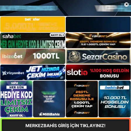
×
MERKEZBAHİS GİRİŞ İÇİN TIKLAYINIZ!