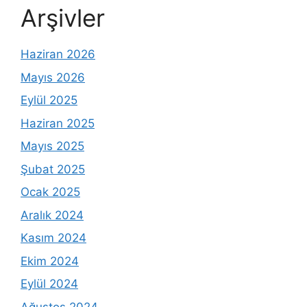
Arşivler
Haziran 2026
Mayıs 2026
Eylül 2025
Haziran 2025
Mayıs 2025
Şubat 2025
Ocak 2025
Aralık 2024
Kasım 2024
Ekim 2024
Eylül 2024
Ağustos 2024