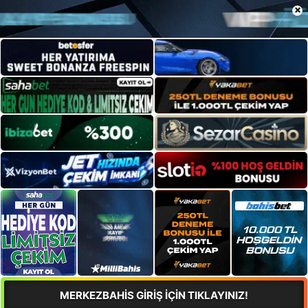
×
MERKEZBAHİS GİRİŞ İÇİN TIKLAYINIZ!