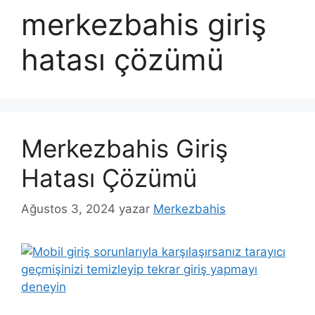
merkezbahis giriş
hatası çözümü
Merkezbahis Giriş
Hatası Çözümü
Ağustos 3, 2024
yazar
Merkezbahis