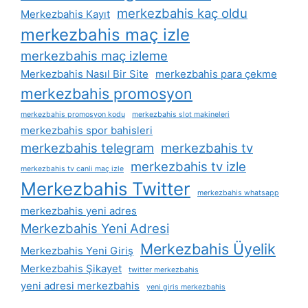
merkezbahis kaç oldu
Merkezbahis Kayıt
merkezbahis maç izle
merkezbahis maç izleme
Merkezbahis Nasıl Bir Site
merkezbahis para çekme
merkezbahis promosyon
merkezbahis promosyon kodu
merkezbahis slot makineleri
merkezbahis spor bahisleri
merkezbahis telegram
merkezbahis tv
merkezbahis tv izle
merkezbahis tv canli maç izle
Merkezbahis Twitter
merkezbahis whatsapp
merkezbahis yeni adres
Merkezbahis Yeni Adresi
Merkezbahis Üyelik
Merkezbahis Yeni Giriş
Merkezbahis Şikayet
twitter merkezbahis
yeni adresi merkezbahis
yeni giris merkezbahis