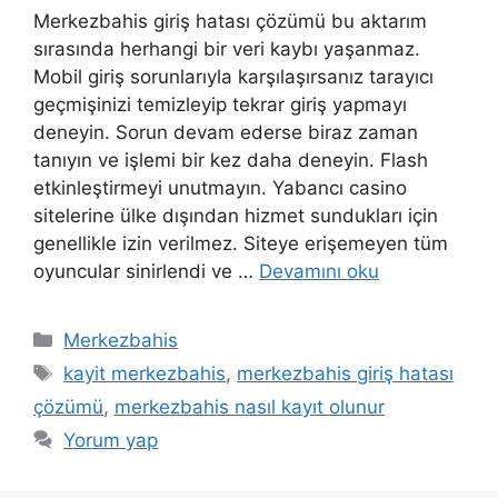
Merkezbahis giriş hatası çözümü bu aktarım
sırasında herhangi bir veri kaybı yaşanmaz.
Mobil giriş sorunlarıyla karşılaşırsanız tarayıcı
geçmişinizi temizleyip tekrar giriş yapmayı
deneyin. Sorun devam ederse biraz zaman
tanıyın ve işlemi bir kez daha deneyin. Flash
etkinleştirmeyi unutmayın. Yabancı casino
sitelerine ülke dışından hizmet sundukları için
genellikle izin verilmez. Siteye erişemeyen tüm
oyuncular sinirlendi ve …
Devamını oku
Kategoriler
Merkezbahis
Etiketler
kayit merkezbahis
,
merkezbahis giriş hatası
çözümü
,
merkezbahis nasıl kayıt olunur
Yorum yap