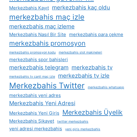
merkezbahis kaç oldu
Merkezbahis Kayıt
merkezbahis maç izle
merkezbahis maç izleme
Merkezbahis Nasıl Bir Site
merkezbahis para çekme
merkezbahis promosyon
merkezbahis promosyon kodu
merkezbahis slot makineleri
merkezbahis spor bahisleri
merkezbahis telegram
merkezbahis tv
merkezbahis tv izle
merkezbahis tv canli maç izle
Merkezbahis Twitter
merkezbahis whatsapp
merkezbahis yeni adres
Merkezbahis Yeni Adresi
Merkezbahis Üyelik
Merkezbahis Yeni Giriş
Merkezbahis Şikayet
twitter merkezbahis
yeni adresi merkezbahis
yeni giris merkezbahis