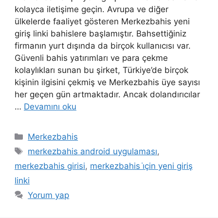
kolayca iletişime geçin. Avrupa ve diğer
ülkelerde faaliyet gösteren Merkezbahis yeni
giriş linki bahislere başlamıştır. Bahsettiğiniz
firmanın yurt dışında da birçok kullanıcısı var.
Güvenli bahis yatırımları ve para çekme
kolaylıkları sunan bu şirket, Türkiye’de birçok
kişinin ilgisini çekmiş ve Merkezbahis üye sayısı
her geçen gün artmaktadır. Ancak dolandırıcılar
…
Devamını oku
Kategoriler
Merkezbahis
Etiketler
merkezbahis android uygulaması
,
merkezbahis girisi
,
merkezbahis i̇çin yeni giriş
linki
Yorum yap