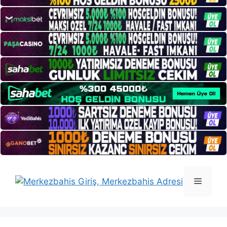
İçeriğe
atla
Menü