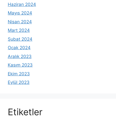
Haziran 2024
Mayıs 2024
Nisan 2024
Mart 2024
Şubat 2024
Ocak 2024
Aralık 2023
Kasım 2023
Ekim 2023
Eylül 2023
Etiketler