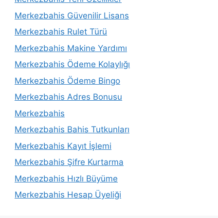
Merkezbahis Güvenilir Lisans
Merkezbahis Rulet Türü
Merkezbahis Makine Yardımı
Merkezbahis Ödeme Kolaylığı
Merkezbahis Ödeme Bingo
Merkezbahis Adres Bonusu
Merkezbahis
Merkezbahis Bahis Tutkunları
Merkezbahis Kayıt İşlemi
Merkezbahis Şifre Kurtarma
Merkezbahis Hızlı Büyüme
Merkezbahis Hesap Üyeliği