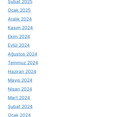
Şubat 2025
Ocak 2025
Aralık 2024
Kasım 2024
Ekim 2024
Eylül 2024
Ağustos 2024
Temmuz 2024
Haziran 2024
Mayıs 2024
Nisan 2024
Mart 2024
Şubat 2024
Ocak 2024