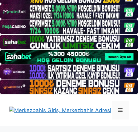
İçeriğe
atla
Menü