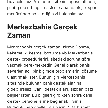
bulacaksınız. Ardından, sitenin logosu altında,
pilot, poker, bingo, casino, sanal bahis, e-spor
menüsünde ne istediğinizi bulacaksınız.
Merkezbahis Gerçek
Zaman
Merkezbahis gerçek zaman izleme Donma,
kekemelik, kesme, bozulma vb.Merkezbahis
destek prosedürlerini, sitedeki soruna göre
yapmak gerekmektedir. Genel olarak bahis
severler, acil bir biçimde problemlerini çözüme
ulaştırmak ister. Bunun için Merkezbahis
sitesinde bulunan canlı destek alanına
gidebilirsiniz. Canlı destek alanı, sizden bazı
bilgiler ister. Bu bilgileri girdikten sonra canlı
destek personellerine bağlanabilirsiniz.
Buradaki personeller, sizin için 7/24 hizmet