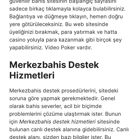
güvenilir bahis sitesinin başlangıç sayfasını
sadece birkaç tıklamayla kolayca bulabilirsiniz.
Bağlantıya ve düğmeye tıklayın, hemen doğru
yere götürüleceksiniz. Bu web sitesinde
üyeliğinizi bırakmak, para yatırmak ve hatta
casino yoluyla para kazanmak gibi birçok şey
yapabilirsiniz. Video Poker vardır.
Merkezbahis Destek
Hizmetleri
Merkezbahis destek prosedürlerini, sitedeki
soruna göre yapmak gerekmektedir. Genel
olarak bahis severler, acil bir biçimde
problemlerini çözüme ulaştırmak ister. Bunun
için
Merkezbahis destek hizmetleri
sitesinde
bulunan canlı destek alanına gidebilirsiniz. Canlı
destek alanı, sizden bazı bilgiler ister. Bu