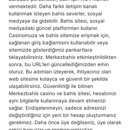
vermektedir. Daha farklı iletişim kanalı
kullanmak isteyen bahis severler, sosyal
medyaya da gidebilir. Bahis sitesi, sosyal
medyadaki güncel platformları kullanır.
Casinomuza ve bahis sitemize erişmek için,
sağlanan giriş bağlantısını kullanabilir veya
sitemizde gösterdiğimiz pankartlara
tıklayabilirsiniz. Merkezbahis etkinleştirildikten
sonra, bu URL’leri güncellediğimizden emin
oluruz. Bu adımları izleyerek, ihtiyacınız olan
web sitesine kolayca ve güvenli bir şekilde
ulaşabilirsiniz. Güvenilirliği ile bilinen
Merkezbahis casino ve bahis sitesi, hesabınızı
aynı bilgilerle kullanmaya devam etmenizi
sağlar. Endişelenmeyin, sadece adresinizi
değiştirdiğiniz için yeni bir hesap oluşturmanız
gerekmez. Daha önce üye değilseniz, üye olarak
çekici bonuslar ve promosyonlardan