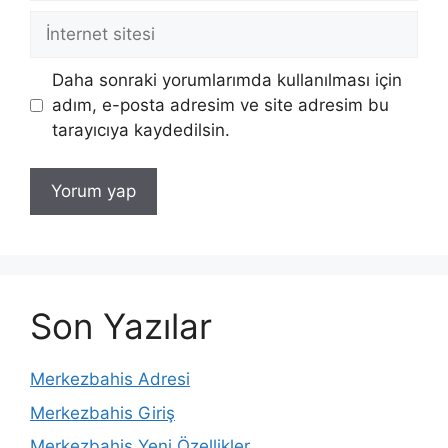
İnternet
sitesi
Daha sonraki yorumlarımda kullanılması için
adım, e-posta adresim ve site adresim bu
tarayıcıya kaydedilsin.
Son Yazılar
Merkezbahis Adresi
Merkezbahis Giriş
Merkezbahis Yeni Özellikler