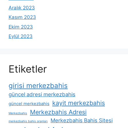
Aralık 2023
Kasım 2023
Ekim 2023
Eylül 2023
Etiketler
girisi merkezbahis
güncel adresi merkezbahis
kayit merkezbahis
güncel merkezbahis
Merkezbahis Adresi
Merkezbahis
Merkezbahis Bahis Sitesi
merkezbahis bahis oranları