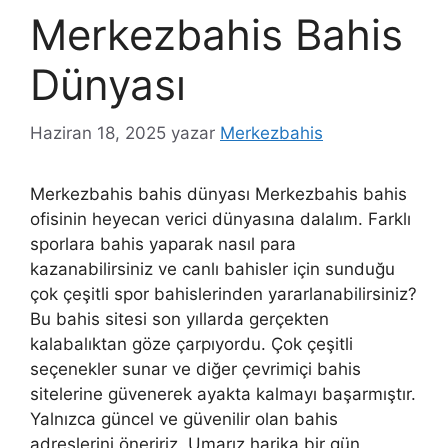
Merkezbahis Bahis
Dünyası
Haziran 18, 2025
yazar
Merkezbahis
Merkezbahis bahis dünyası Merkezbahis bahis
ofisinin heyecan verici dünyasına dalalım. Farklı
sporlara bahis yaparak nasıl para
kazanabilirsiniz ve canlı bahisler için sunduğu
çok çeşitli spor bahislerinden yararlanabilirsiniz?
Bu bahis sitesi son yıllarda gerçekten
kalabalıktan göze çarpıyordu. Çok çeşitli
seçenekler sunar ve diğer çevrimiçi bahis
sitelerine güvenerek ayakta kalmayı başarmıştır.
Yalnızca güncel ve güvenilir olan bahis
adreslerini öneririz. Umarız harika bir gün