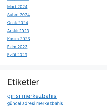
Mart 2024
Şubat 2024
Ocak 2024
Aralık 2023
Kasım 2023
Ekim 2023
Eylül 2023
Etiketler
girisi merkezbahis
güncel adresi merkezbahis