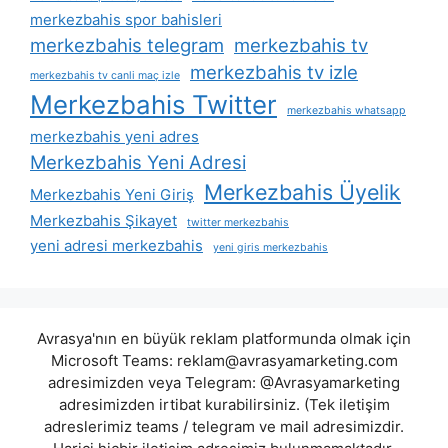
merkezbahis spor bahisleri
merkezbahis telegram
merkezbahis tv
merkezbahis tv izle
merkezbahis tv canli maç izle
Merkezbahis Twitter
merkezbahis whatsapp
merkezbahis yeni adres
Merkezbahis Yeni Adresi
Merkezbahis Üyelik
Merkezbahis Yeni Giriş
Merkezbahis Şikayet
twitter merkezbahis
yeni adresi merkezbahis
yeni giris merkezbahis
Avrasya'nın en büyük reklam platformunda olmak için
Microsoft Teams:
reklam@avrasyamarketing.com
adresimizden veya Telegram: @Avrasyamarketing
adresimizden irtibat kurabilirsiniz. (Tek iletişim
adreslerimiz teams / telegram ve mail adresimizdir.