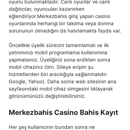
oyunu bulunmaktadır. Canlı oyunlar ve canlı
dağıtıcılar, oyuncuları kazanırken
eğlendiriyor.Merkezbahis giriş yapan casino
oyunlarında herhangi bir takılma veya donma
sorununun olmadığını da hatırlamakta fayda var.
Öncelikle üyelik sürecini tamamlamalı ve ilk
yatırımınızı mobil programlama kullanımına
yapmalısınız. Üyeliğiniz sona erdikten sonra
mobil cihazınız (örn. Siteye erişim şu
hizmetlerden biri aracılığıyla sağlanmalıdır:
Google, Yahoo). Daha sonra web sitesinin ana
sayfasındaki mobil cihaz simgesini tıklayarak
görünümünüzü değiştirebilirsiniz.
Merkezbahis Casino Bahis Kayıt
Her şey kullanıcının bundan sonra ne