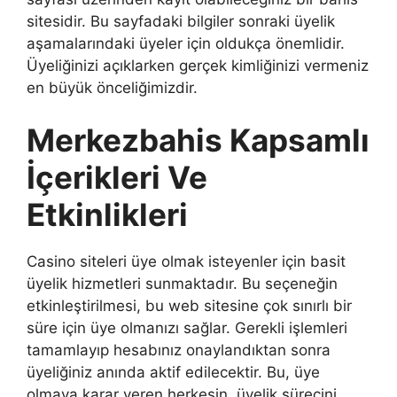
sitesidir. Bu sayfadaki bilgiler sonraki üyelik
aşamalarındaki üyeler için oldukça önemlidir.
Üyeliğinizi açıklarken gerçek kimliğinizi vermeniz
en büyük önceliğimizdir.
Merkezbahis Kapsamlı
İçerikleri Ve
Etkinlikleri
Casino siteleri üye olmak isteyenler için basit
üyelik hizmetleri sunmaktadır. Bu seçeneğin
etkinleştirilmesi, bu web sitesine çok sınırlı bir
süre için üye olmanızı sağlar. Gerekli işlemleri
tamamlayıp hesabınız onaylandıktan sonra
üyeliğiniz anında aktif edilecektir. Bu, üye
olmaya karar veren herkesin, üyelik sürecini