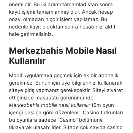
önemlidir. Bu iki adımı tamamladıktan sonra
kayıt işlemi tamamlanmış olur. Ancak hesap
onayı olmadan hiçbir işlem yapılamaz. Bu
nedenle kayıt olduktan sonra hesabınızı aktif
hale getirmelisiniz.
Merkezbahis Mobile Nasıl
Kullanılır
Mobil uygulamaya geçmek için ek bir abonelik
gerekmez. Bunun için üye bilgilerinizi kullanarak
siteye giriş yapmanız gerekecektir. Siteyi ziyaret
ettiğinizde masaüstü görünümünde
Merkezbahis mobile nasıl kullanılır
tüm oyun
içeriği başlığa göre düzenlenir. Casino tutkunları
bu oyunlara sadece “Casino” bölümüne
tıklayarak ulaşabilirler. Sitede çok sayıda casino