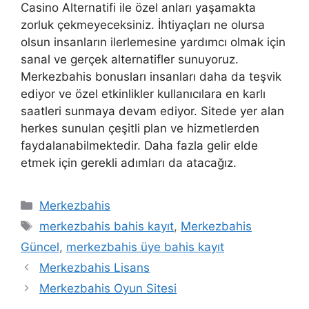
Casino Alternatifi ile özel anları yaşamakta
zorluk çekmeyeceksiniz. İhtiyaçları ne olursa
olsun insanların ilerlemesine yardımcı olmak için
sanal ve gerçek alternatifler sunuyoruz.
Merkezbahis bonusları insanları daha da teşvik
ediyor ve özel etkinlikler kullanıcılara en karlı
saatleri sunmaya devam ediyor. Sitede yer alan
herkes sunulan çeşitli plan ve hizmetlerden
faydalanabilmektedir. Daha fazla gelir elde
etmek için gerekli adımları da atacağız.
Kategoriler
Merkezbahis
Etiketler
merkezbahis bahis kayıt
,
Merkezbahis
Güncel
,
merkezbahis üye bahis kayıt
Merkezbahis Lisans
Merkezbahis Oyun Sitesi