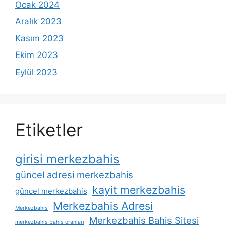
Ocak 2024
Aralık 2023
Kasım 2023
Ekim 2023
Eylül 2023
Etiketler
girisi merkezbahis
güncel adresi merkezbahis
kayit merkezbahis
güncel merkezbahis
Merkezbahis Adresi
Merkezbahis
Merkezbahis Bahis Sitesi
merkezbahis bahis oranları