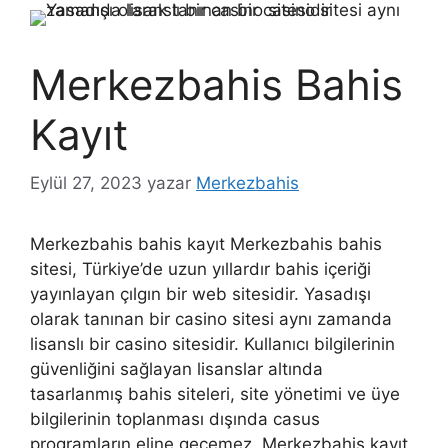
Merkezbahis Bahis
Kayıt
Eylül 27, 2023
yazar
Merkezbahis
Merkezbahis bahis kayıt Merkezbahis bahis
sitesi, Türkiye’de uzun yıllardır bahis içeriği
yayınlayan çılgın bir web sitesidir. Yasadışı
olarak tanınan bir casino sitesi aynı zamanda
lisanslı bir casino sitesidir. Kullanıcı bilgilerinin
güvenliğini sağlayan lisanslar altında
tasarlanmış bahis siteleri, site yönetimi ve üye
bilgilerinin toplanması dışında casus
programların eline geçemez. Merkezbahis kayıt