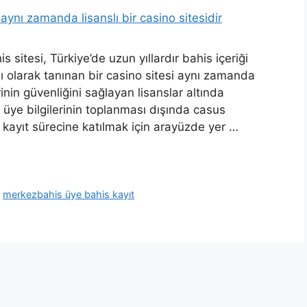
sitesi, Türkiye’de uzun yıllardır bahis içeriği
şı olarak tanınan bir casino sitesi aynı zamanda
lerinin güvenliğini sağlayan lisanslar altında
e üye bilgilerinin toplanması dışında casus
kayıt sürecine katılmak için arayüzde yer …
,
merkezbahis üye bahis kayıt