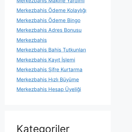
Merkezbahis Makine Yardımı
Merkezbahis Ödeme Kolaylığı
Merkezbahis Ödeme Bingo
Merkezbahis Adres Bonusu
Merkezbahis
Merkezbahis Bahis Tutkunları
Merkezbahis Kayıt İşlemi
Merkezbahis Şifre Kurtarma
Merkezbahis Hızlı Büyüme
Merkezbahis Hesap Üyeliği
Kategoriler