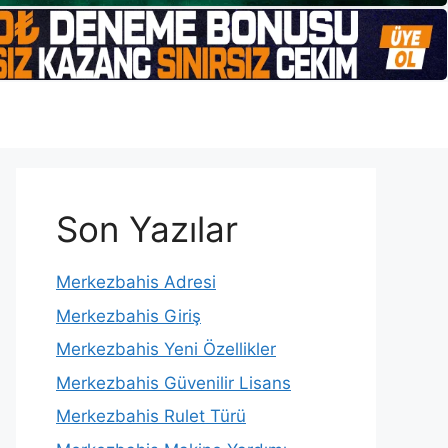
Son Yazılar
Merkezbahis Adresi
Merkezbahis Giriş
Merkezbahis Yeni Özellikler
Merkezbahis Güvenilir Lisans
Merkezbahis Rulet Türü