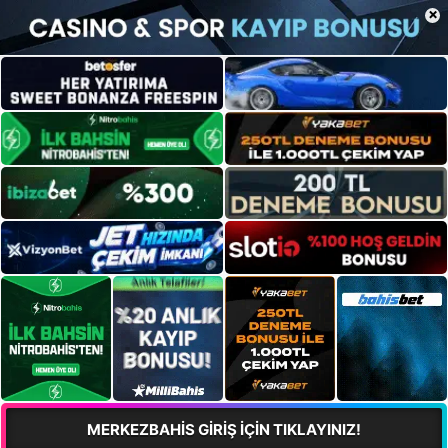
×
MERKEZBAHİS GİRİŞ İÇİN TIKLAYINIZ!