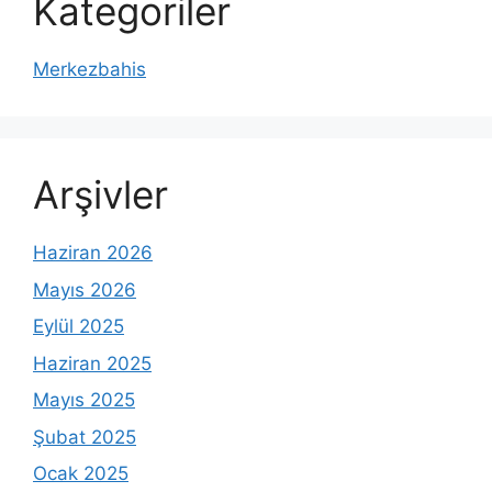
Kategoriler
Merkezbahis
Arşivler
Haziran 2026
Mayıs 2026
Eylül 2025
Haziran 2025
Mayıs 2025
Şubat 2025
Ocak 2025