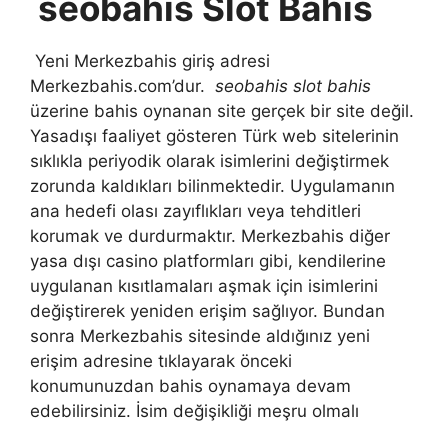
seobahis Slot Bahis
Yeni Merkezbahis giriş adresi
Merkezbahis.com’dur.
seobahis slot bahis
üzerine bahis oynanan site gerçek bir site değil.
Yasadışı faaliyet gösteren Türk web sitelerinin
sıklıkla periyodik olarak isimlerini değiştirmek
zorunda kaldıkları bilinmektedir. Uygulamanın
ana hedefi olası zayıflıkları veya tehditleri
korumak ve durdurmaktır. Merkezbahis diğer
yasa dışı casino platformları gibi, kendilerine
uygulanan kısıtlamaları aşmak için isimlerini
değiştirerek yeniden erişim sağlıyor. Bundan
sonra Merkezbahis sitesinde aldığınız yeni
erişim adresine tıklayarak önceki
konumunuzdan bahis oynamaya devam
edebilirsiniz. İsim değişikliği meşru olmalı