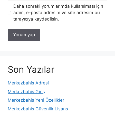
Daha sonraki yorumlarımda kullanılması için
adım, e-posta adresim ve site adresim bu
tarayıcıya kaydedilsin.
Son Yazılar
Merkezbahis Adresi
Merkezbahis Giriş
Merkezbahis Yeni Özellikler
Merkezbahis Güvenilir Lisans