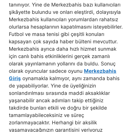
tanınıyor. Yine de Merkezbahis bazı kullanıcıları
şikâyette bulundu ve onları eleştirdi, dolayısıyla
Merkezbahis kullanıcıları yorumlardan rahatsız
olurlarsa hesaplarının kapatılmasını isteyebilirler.
Futbol ve masa tenisi gibi çeşitli konuları
kapsayan çok sayıda haber bülteni mevcuttur.
Merkezbahis ayrıca daha hızlı hizmet sunmak
için canlı bahis etkinliklerini gerçek zamanlı
olarak yayınlamanın yollarını da buldu. Sonuç
olarak oyuncular sadece oyunu
Merkezbahis
Giriş
oynamakla kalmıyor, aynı zamanda bahis
de yapabiliyorlar. Yine de üyeliğinizin
sonlandırılması sırasında maddi aksaklıklar
yaşanabilir ancak adımları takip ettiğiniz
takdirde bunları etkili ve doğru bir şekilde
tamamlayabileceksiniz ve süreç
zorlanmayacaktır. Herhangi bir aksilik
yaşamayacağınızın garantisini veriyoruz