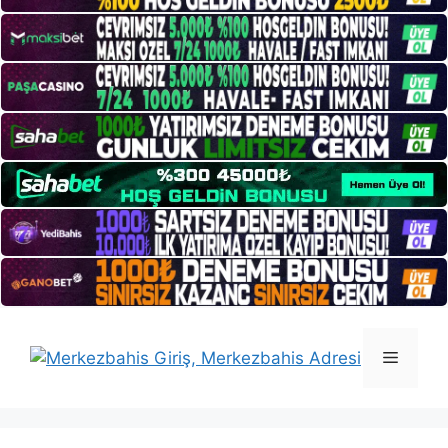
İçeriğe
atla
Menü