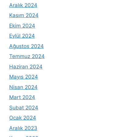
Aralık 2024
Kasım 2024
Ekim 2024
Eylül 2024
Ağustos 2024
Temmuz 2024
Haziran 2024
Mayıs 2024
Nisan 2024
Mart 2024
Şubat 2024
Ocak 2024
Aralık 2023