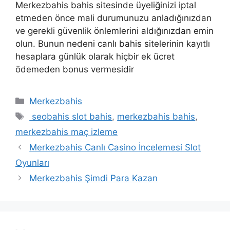
Merkezbahis bahis sitesinde üyeliğinizi iptal
etmeden önce mali durumunuzu anladığınızdan
ve gerekli güvenlik önlemlerini aldığınızdan emin
olun. Bunun nedeni canlı bahis sitelerinin kayıtlı
hesaplara günlük olarak hiçbir ek ücret
ödemeden bonus vermesidir
Kategoriler
Merkezbahis
Etiketler
seobahis slot bahis
,
merkezbahis bahis
,
merkezbahis maç izleme
Merkezbahis Canlı Casino İncelemesi Slot
Oyunları
Merkezbahis Şimdi Para Kazan