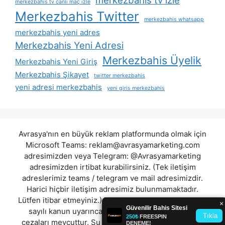
merkezbahis tv izle
merkezbahis tv canli maç izle
Merkezbahis Twitter
merkezbahis whatsapp
merkezbahis yeni adres
Merkezbahis Yeni Adresi
Merkezbahis Üyelik
Merkezbahis Yeni Giriş
Merkezbahis Şikayet
twitter merkezbahis
yeni adresi merkezbahis
yeni giris merkezbahis
Avrasya'nın en büyük reklam platformunda olmak için
Microsoft Teams:
reklam@avrasyamarketing.com
adresimizden veya Telegram: @Avrasyamarketing
adresimizden irtibat kurabilirsiniz. (Tek iletişim
adreslerimiz teams / telegram ve mail adresimizdir.
Harici hiçbir iletişim adresimiz bulunmamaktadır.
Lütfen itibar etmeyiniz.) Türkiye yasalarına göre 7258
sayılı kanun uyarınca yasa dışı bahis oynamanın
cezaları mevcuttur. Şu an bulunduğunuz site hiç bir