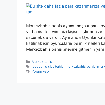
Merkezbahis bahis ayrıca meşhur şans oy
ve bahis deneyiminizi kişiselleştirmenize 
seçenek de vardır. Aynı anda Oyunlar kate
katılmak için oyuncuların belirli kriterleri 
Merkezbahis bahis sitesine gitmenin yanı
Kategoriler
Merkezbahis
Etiketler
seobahis slot bahis
,
merkezbahis bahis
,
merk
Yorum yap