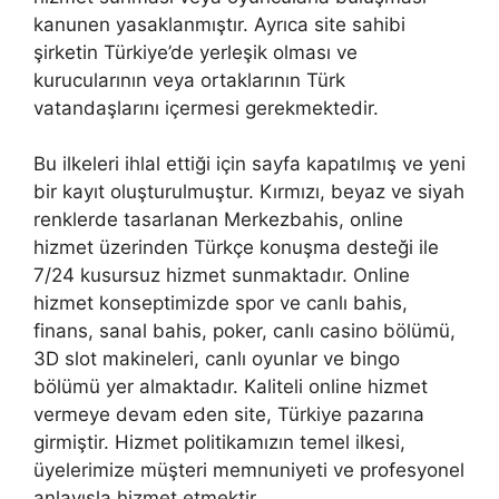
kanunen yasaklanmıştır. Ayrıca site sahibi
şirketin Türkiye’de yerleşik olması ve
kurucularının veya ortaklarının Türk
vatandaşlarını içermesi gerekmektedir.
Bu ilkeleri ihlal ettiği için sayfa kapatılmış ve yeni
bir kayıt oluşturulmuştur. Kırmızı, beyaz ve siyah
renklerde tasarlanan Merkezbahis, online
hizmet üzerinden Türkçe konuşma desteği ile
7/24 kusursuz hizmet sunmaktadır. Online
hizmet konseptimizde spor ve canlı bahis,
finans, sanal bahis, poker, canlı casino bölümü,
3D slot makineleri, canlı oyunlar ve bingo
bölümü yer almaktadır. Kaliteli online hizmet
vermeye devam eden site, Türkiye pazarına
girmiştir. Hizmet politikamızın temel ilkesi,
üyelerimize müşteri memnuniyeti ve profesyonel
anlayışla hizmet etmektir.