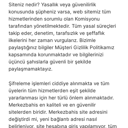
Siteniz nedir? Yasallık veya güvenilirlik
konusunda şüpheniz varsa, web sitemiz tüm
hizmetlerinden sorumlu olan Komisyonu
tarafından yönetilmektedir. Tüm yasal süreçleri
takip eder, denetim, tarafsızlık ve şeffaflık
ilkelerini her zaman vurgularız. Bizimle
paylaştığınız bilgiler Müşteri Gizlilik Politikamız
kapsamında korunmaktadır ve bilgilerinizi
üçüncü şahıslarla güvenli bir şekilde
paylaşmamaktayız.
Şifreleme işlemleri ciddiye alınmakta ve tüm
üyelerin tüm hizmetlerden eşit şekilde
yararlanması için her türlü önlem alınmaktadır.
Merkezbahis en kaliteli ve en güvenilir
sitelerden biridir. Merkezbahis site adresini
değiştirdi mi, yeni bağlantı adresi nasıl
belirleniyor, site hesabına giriş yapılamıyor, tüm