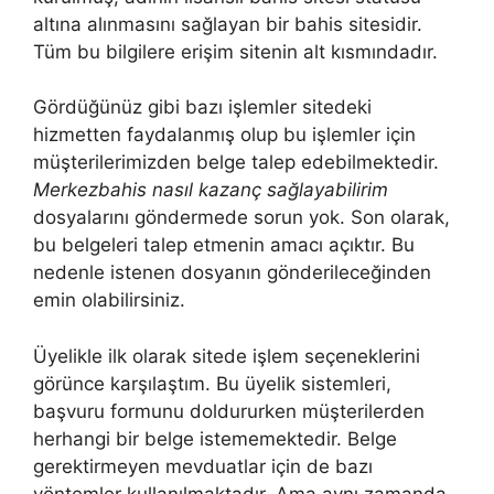
altına alınmasını sağlayan bir bahis sitesidir.
Tüm bu bilgilere erişim sitenin alt kısmındadır.
Gördüğünüz gibi bazı işlemler sitedeki
hizmetten faydalanmış olup bu işlemler için
müşterilerimizden belge talep edebilmektedir.
Merkezbahis nasıl kazanç sağlayabilirim
dosyalarını göndermede sorun yok. Son olarak,
bu belgeleri talep etmenin amacı açıktır. Bu
nedenle istenen dosyanın gönderileceğinden
emin olabilirsiniz.
Üyelikle ilk olarak sitede işlem seçeneklerini
görünce karşılaştım. Bu üyelik sistemleri,
başvuru formunu doldururken müşterilerden
herhangi bir belge istememektedir. Belge
gerektirmeyen mevduatlar için de bazı
yöntemler kullanılmaktadır. Ama aynı zamanda