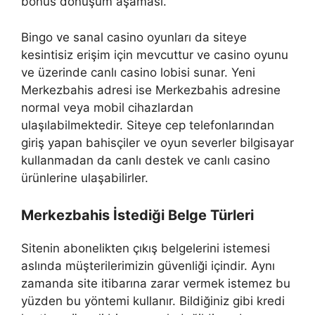
bonus dönüşüm aşaması.
Bingo ve sanal casino oyunları da siteye
kesintisiz erişim için mevcuttur ve casino oyunu
ve üzerinde canlı casino lobisi sunar. Yeni
Merkezbahis adresi ise Merkezbahis adresine
normal veya mobil cihazlardan
ulaşılabilmektedir. Siteye cep telefonlarından
giriş yapan bahisçiler ve oyun severler bilgisayar
kullanmadan da canlı destek ve canlı casino
ürünlerine ulaşabilirler.
Merkezbahis İstediği Belge Türleri
Sitenin abonelikten çıkış belgelerini istemesi
aslında müşterilerimizin güvenliği içindir. Aynı
zamanda site itibarına zarar vermek istemez bu
yüzden bu yöntemi kullanır. Bildiğiniz gibi kredi