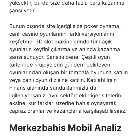
yüksektir, bu da size daha fazla para kazanma
şansı verir.
Bunun dışında site içeriği size poker oynama,
canlı casino oyunlarının farklı versiyonlarını
keşfetme, 3D slot makinelerinde tüm açık
oyunların keyfini çıkarma ve anında kazanma
şansı sunuyor. Şansını dene. Çeşitli oyun
türlerinde krupiyelerin gündem belirleyen
oyunlarından oluşan bir tombala oyununa katılın
veya canlı oyun dizisine katılın. Katılabilirsin
Finans alanında sunduklarımızla da
ilgileniyorsanız, aynı sektördeki diğer sitelerin
aksine, kur farkları üzerine bahis oynayarak
çapraz oranlar ve kazançlarla karşılaşabilirsiniz.
Merkezbahis Mobil Analiz