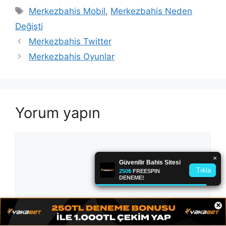
Etiketler
Merkezbahis Mobil
,
Merkezbahis Neden
Değişti
Merkezbahis Twitter
Merkezbahis Oyunlar
Yorum yapın
Yorum
×