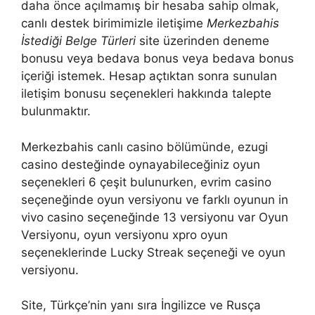
daha önce açılmamış bir hesaba sahip olmak,
canlı destek birimimizle iletişime
Merkezbahis
İstediği Belge Türleri
site üzerinden deneme
bonusu veya bedava bonus veya bedava bonus
içeriği istemek. Hesap açtıktan sonra sunulan
iletişim bonusu seçenekleri hakkında talepte
bulunmaktır.
Merkezbahis canlı casino bölümünde, ezugi
casino desteğinde oynayabileceğiniz oyun
seçenekleri 6 çeşit bulunurken, evrim casino
seçeneğinde oyun versiyonu ve farklı oyunun in
vivo casino seçeneğinde 13 versiyonu var Oyun
Versiyonu, oyun versiyonu xpro oyun
seçeneklerinde Lucky Streak seçeneği ve oyun
versiyonu.
Site, Türkçe’nin yanı sıra İngilizce ve Rusça