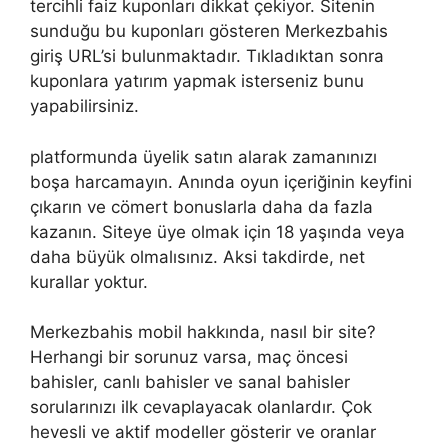
tercihli faiz kuponları dikkat çekiyor. Sitenin
sunduğu bu kuponları gösteren Merkezbahis
giriş URL’si bulunmaktadır. Tıkladıktan sonra
kuponlara yatırım yapmak isterseniz bunu
yapabilirsiniz.
platformunda üyelik satın alarak zamanınızı
boşa harcamayın. Anında oyun içeriğinin keyfini
çıkarın ve cömert bonuslarla daha da fazla
kazanın. Siteye üye olmak için 18 yaşında veya
daha büyük olmalısınız. Aksi takdirde, net
kurallar yoktur.
Merkezbahis mobil hakkında, nasıl bir site?
Herhangi bir sorunuz varsa, maç öncesi
bahisler, canlı bahisler ve sanal bahisler
sorularınızı ilk cevaplayacak olanlardır. Çok
hevesli ve aktif modeller gösterir ve oranlar