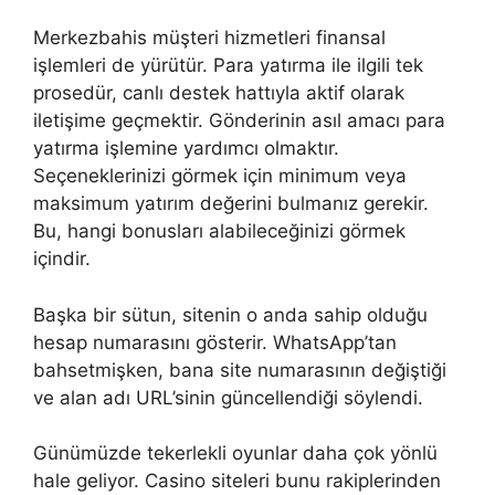
Merkezbahis müşteri hizmetleri finansal
işlemleri de yürütür. Para yatırma ile ilgili tek
prosedür, canlı destek hattıyla aktif olarak
iletişime geçmektir. Gönderinin asıl amacı para
yatırma işlemine yardımcı olmaktır.
Seçeneklerinizi görmek için minimum veya
maksimum yatırım değerini bulmanız gerekir.
Bu, hangi bonusları alabileceğinizi görmek
içindir.
Başka bir sütun, sitenin o anda sahip olduğu
hesap numarasını gösterir. WhatsApp’tan
bahsetmişken, bana site numarasının değiştiği
ve alan adı URL’sinin güncellendiği söylendi.
Günümüzde tekerlekli oyunlar daha çok yönlü
hale geliyor. Casino siteleri bunu rakiplerinden