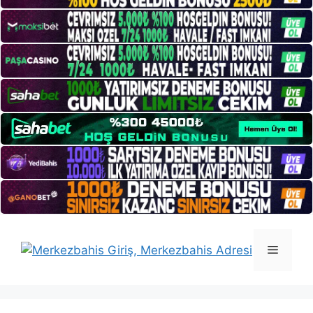
İçeriğe
atla
Menü