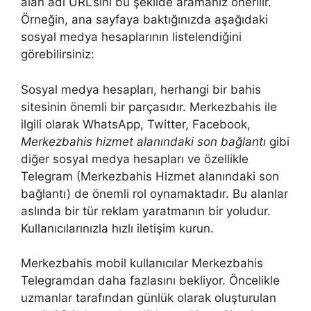
alan adı URL’sini bu şekilde aramanız önerilir.
Örneğin, ana sayfaya baktığınızda aşağıdaki
sosyal medya hesaplarının listelendiğini
görebilirsiniz:
Sosyal medya hesapları, herhangi bir bahis
sitesinin önemli bir parçasıdır. Merkezbahis ile
ilgili olarak WhatsApp, Twitter, Facebook,
Merkezbahis hizmet alanındaki son bağlantı
gibi
diğer sosyal medya hesapları ve özellikle
Telegram (Merkezbahis Hizmet alanındaki son
bağlantı) de önemli rol oynamaktadır. Bu alanlar
aslında bir tür reklam yaratmanın bir yoludur.
Kullanıcılarınızla hızlı iletişim kurun.
Merkezbahis mobil kullanıcılar Merkezbahis
Telegramdan daha fazlasını bekliyor. Öncelikle
uzmanlar tarafından günlük olarak oluşturulan