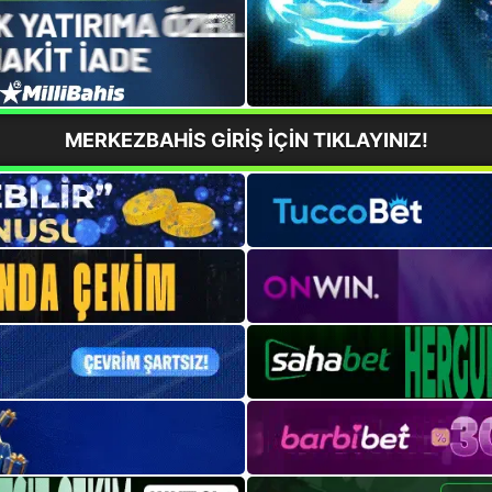
MERKEZBAHİS GİRİŞ İÇİN TIKLAYINIZ!