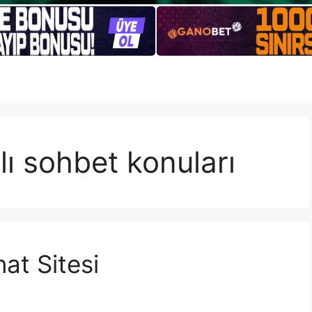
ı sohbet konuları
at Sitesi