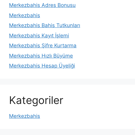
Merkezbahis Adres Bonusu
Merkezbahis
Merkezbahis Bahis Tutkunları
Merkezbahis Kayıt İşlemi
Merkezbahis Şifre Kurtarma
Merkezbahis Hızlı Büyüme
Merkezbahis Hesap Üyeliği
Kategoriler
Merkezbahis