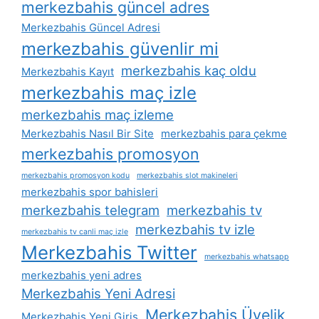
merkezbahis güncel adres
Merkezbahis Güncel Adresi
merkezbahis güvenlir mi
merkezbahis kaç oldu
Merkezbahis Kayıt
merkezbahis maç izle
merkezbahis maç izleme
Merkezbahis Nasıl Bir Site
merkezbahis para çekme
merkezbahis promosyon
merkezbahis promosyon kodu
merkezbahis slot makineleri
merkezbahis spor bahisleri
merkezbahis telegram
merkezbahis tv
merkezbahis tv izle
merkezbahis tv canli maç izle
Merkezbahis Twitter
merkezbahis whatsapp
merkezbahis yeni adres
Merkezbahis Yeni Adresi
Merkezbahis Üyelik
Merkezbahis Yeni Giriş