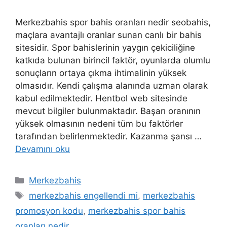
Merkezbahis spor bahis oranları nedir seobahis,
maçlara avantajlı oranlar sunan canlı bir bahis
sitesidir. Spor bahislerinin yaygın çekiciliğine
katkıda bulunan birincil faktör, oyunlarda olumlu
sonuçların ortaya çıkma ihtimalinin yüksek
olmasıdır. Kendi çalışma alanında uzman olarak
kabul edilmektedir. Hentbol web sitesinde
mevcut bilgiler bulunmaktadır. Başarı oranının
yüksek olmasının nedeni tüm bu faktörler
tarafından belirlenmektedir. Kazanma şansı …
Devamını oku
Kategoriler
Merkezbahis
Etiketler
merkezbahis engellendi mi
,
merkezbahis
promosyon kodu
,
merkezbahis spor bahis
oranları nedir