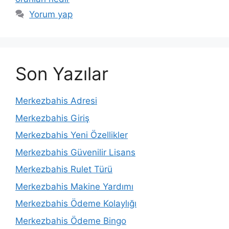
Yorum yap
Son Yazılar
Merkezbahis Adresi
Merkezbahis Giriş
Merkezbahis Yeni Özellikler
Merkezbahis Güvenilir Lisans
Merkezbahis Rulet Türü
Merkezbahis Makine Yardımı
Merkezbahis Ödeme Kolaylığı
Merkezbahis Ödeme Bingo