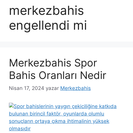
merkezbahis
engellendi mi
Merkezbahis Spor
Bahis Oranları Nedir
Nisan 17, 2024
yazar
Merkezbahis