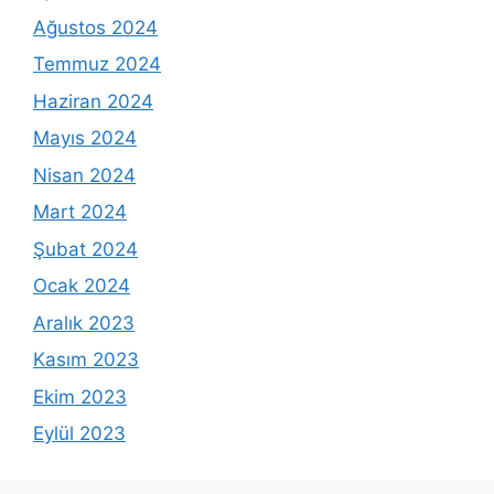
Ağustos 2024
Temmuz 2024
Haziran 2024
Mayıs 2024
Nisan 2024
Mart 2024
Şubat 2024
Ocak 2024
Aralık 2023
Kasım 2023
Ekim 2023
Eylül 2023