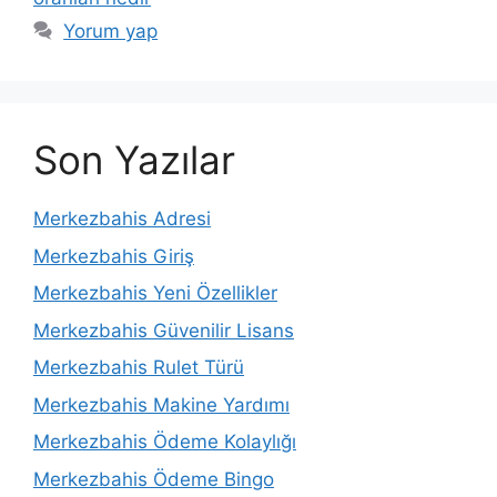
Yorum yap
Son Yazılar
Merkezbahis Adresi
Merkezbahis Giriş
Merkezbahis Yeni Özellikler
Merkezbahis Güvenilir Lisans
Merkezbahis Rulet Türü
Merkezbahis Makine Yardımı
Merkezbahis Ödeme Kolaylığı
Merkezbahis Ödeme Bingo