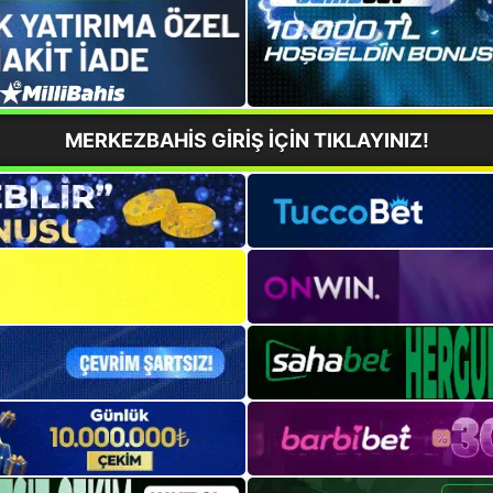
MERKEZBAHİS GİRİŞ İÇİN TIKLAYINIZ!