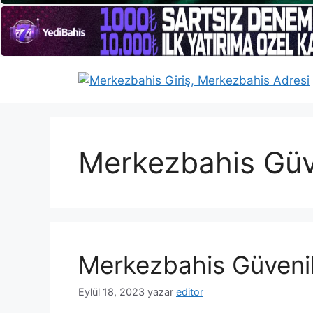
İçeriğe
atla
Merkezbahis Güve
Merkezbahis Güvenil
Eylül 18, 2023
yazar
editor