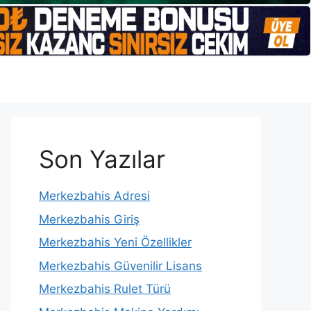
Son Yazılar
Merkezbahis Adresi
Merkezbahis Giriş
Merkezbahis Yeni Özellikler
Merkezbahis Güvenilir Lisans
Merkezbahis Rulet Türü