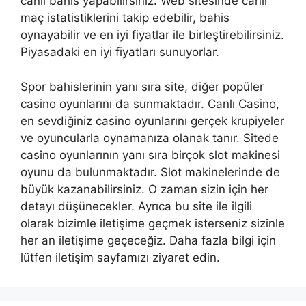
canlı bahis yapabilirsiniz. Web sitesinde canlı
maç istatistiklerini takip edebilir, bahis
oynayabilir ve en iyi fiyatlar ile birleştirebilirsiniz.
Piyasadaki en iyi fiyatları sunuyorlar.
Spor bahislerinin yanı sıra site, diğer popüler
casino oyunlarını da sunmaktadır. Canlı Casino,
en sevdiğiniz casino oyunlarını gerçek krupiyeler
ve oyuncularla oynamanıza olanak tanır. Sitede
casino oyunlarının yanı sıra birçok slot makinesi
oyunu da bulunmaktadır. Slot makinelerinde de
büyük kazanabilirsiniz. O zaman sizin için her
detayı düşünecekler. Ayrıca bu site ile ilgili
olarak bizimle iletişime geçmek isterseniz sizinle
her an iletişime geçeceğiz. Daha fazla bilgi için
lütfen iletişim sayfamızı ziyaret edin.