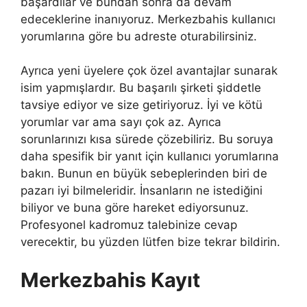
başardılar ve bundan sonra da devam
edeceklerine inanıyoruz. Merkezbahis kullanıcı
yorumlarına göre bu adreste oturabilirsiniz.
Ayrıca yeni üyelere çok özel avantajlar sunarak
isim yapmışlardır. Bu başarılı şirketi şiddetle
tavsiye ediyor ve size getiriyoruz. İyi ve kötü
yorumlar var ama sayı çok az. Ayrıca
sorunlarınızı kısa sürede çözebiliriz. Bu soruya
daha spesifik bir yanıt için kullanıcı yorumlarına
bakın. Bunun en büyük sebeplerinden biri de
pazarı iyi bilmeleridir. İnsanların ne istediğini
biliyor ve buna göre hareket ediyorsunuz.
Profesyonel kadromuz talebinize cevap
verecektir, bu yüzden lütfen bize tekrar bildirin.
Merkezbahis Kayıt