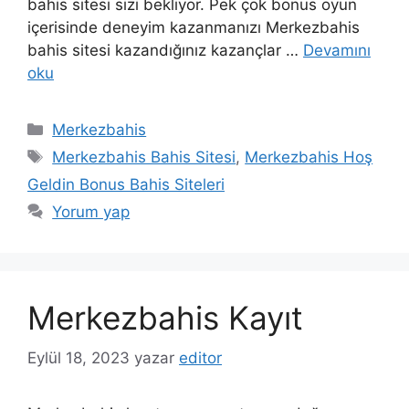
bahis sitesi sizi bekliyor. Pek çok bonus oyun
içerisinde deneyim kazanmanızı Merkezbahis
bahis sitesi kazandığınız kazançlar …
Devamını
oku
Kategoriler
Merkezbahis
Etiketler
Merkezbahis Bahis Sitesi
,
Merkezbahis Hoş
Geldin Bonus Bahis Siteleri
Yorum yap
Merkezbahis Kayıt
Eylül 18, 2023
yazar
editor