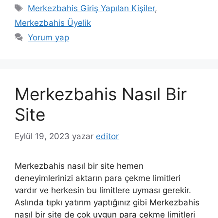
Etiketler
Merkezbahis Giriş Yapılan Kişiler
,
Merkezbahis Üyelik
Yorum yap
Merkezbahis Nasıl Bir
Site
Eylül 19, 2023
yazar
editor
Merkezbahis nasıl bir site hemen
deneyimlerinizi aktarın para çekme limitleri
vardır ve herkesin bu limitlere uyması gerekir.
Aslında tıpkı yatırım yaptığınız gibi Merkezbahis
nasıl bir site de çok uygun para çekme limitleri