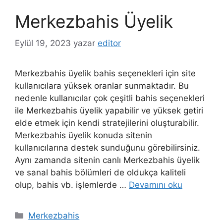
Merkezbahis Üyelik
Eylül 19, 2023
yazar
editor
Merkezbahis üyelik bahis seçenekleri için site
kullanıcılara yüksek oranlar sunmaktadır. Bu
nedenle kullanıcılar çok çeşitli bahis seçenekleri
ile Merkezbahis üyelik yapabilir ve yüksek getiri
elde etmek için kendi stratejilerini oluşturabilir.
Merkezbahis üyelik konuda sitenin
kullanıcılarına destek sunduğunu görebilirsiniz.
Aynı zamanda sitenin canlı Merkezbahis üyelik
ve sanal bahis bölümleri de oldukça kaliteli
olup, bahis vb. işlemlerde …
Devamını oku
Kategoriler
Merkezbahis