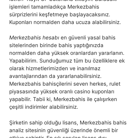
işlemleri tamamladıkça Merkezbahis
sürprizlerini keşfetmeye başlayacaksınız.
Kuponları normalden daha ucuza alabilirsiniz.
Merkezbahis hesabı
en güvenli yasal bahis
sitelerinden birinde bahis yaptığınızda
normalden daha yüksek oranlardan yararlanın.
Yapabilirim. Sunduğumuz tüm bu özelliklere ek
olarak hizmetlerimizden ve inanılmaz
avantajlarından da yararlanabilirsiniz.
Merkezbahis bahisçilerini seven herkes, rulet
piyasasında yüksek oranlı casino kuponları
yapabilir. Tabii ki, Merkezbahis ile çalışırken
çeşitli indirimler alabilirsiniz.
Şirketin sahip olduğu lisans, Merkezbahis bahis
analiz sitesinin güvenliği üzerinde önemli bir
etkiye sahiptir. En sık sorulan lisans dışı