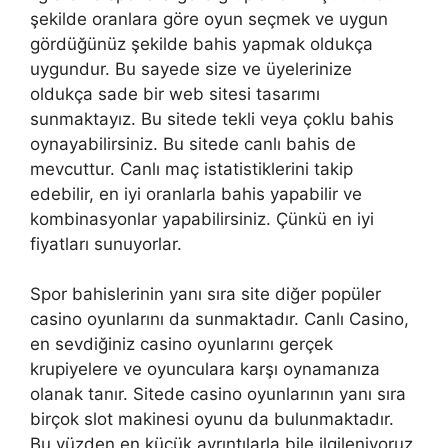
şekilde oranlara göre oyun seçmek ve uygun
gördüğünüz şekilde bahis yapmak oldukça
uygundur. Bu sayede size ve üyelerinize
oldukça sade bir web sitesi tasarımı
sunmaktayız. Bu sitede tekli veya çoklu bahis
oynayabilirsiniz. Bu sitede canlı bahis de
mevcuttur. Canlı maç istatistiklerini takip
edebilir, en iyi oranlarla bahis yapabilir ve
kombinasyonlar yapabilirsiniz. Çünkü en iyi
fiyatları sunuyorlar.
Spor bahislerinin yanı sıra site diğer popüler
casino oyunlarını da sunmaktadır. Canlı Casino,
en sevdiğiniz casino oyunlarını gerçek
krupiyelere ve oyunculara karşı oynamanıza
olanak tanır. Sitede casino oyunlarının yanı sıra
birçok slot makinesi oyunu da bulunmaktadır.
Bu yüzden en küçük ayrıntılarla bile ilgileniyoruz.