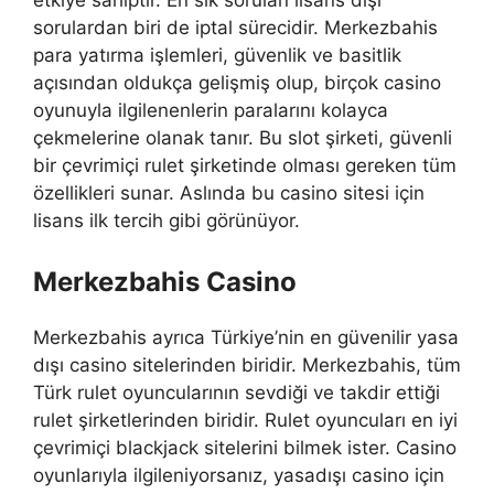
sorulardan biri de iptal sürecidir. Merkezbahis
para yatırma işlemleri, güvenlik ve basitlik
açısından oldukça gelişmiş olup, birçok casino
oyunuyla ilgilenenlerin paralarını kolayca
çekmelerine olanak tanır. Bu slot şirketi, güvenli
bir çevrimiçi rulet şirketinde olması gereken tüm
özellikleri sunar. Aslında bu casino sitesi için
lisans ilk tercih gibi görünüyor.
Merkezbahis Casino
Merkezbahis ayrıca Türkiye’nin en güvenilir yasa
dışı casino sitelerinden biridir. Merkezbahis, tüm
Türk rulet oyuncularının sevdiği ve takdir ettiği
rulet şirketlerinden biridir. Rulet oyuncuları en iyi
çevrimiçi blackjack sitelerini bilmek ister. Casino
oyunlarıyla ilgileniyorsanız, yasadışı casino için