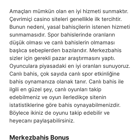
Amaçları mümkün olan en iyi hizmeti sunmaktır.
Çevrimiçi casino siteleri genellikle ilk tercihtir.
Bunun nedeni, yasal bahisçilerin istenen hizmeti
sunmamasıdır. Spor bahislerinde oranların
düşük olması ve canlı bahislerin olmaması
başlıca sebeplerden bazılarıdır. Merkezbahis
sizler için gerekli pazar araştırmasını yaptı.
Oyunculara piyasadaki en iyi oranları sunuyoruz.
Canlı bahis, çok sayıda canlı spor etkinliğine
bahis oynamanıza olanak tanır. Canlı bahis ile
ilgili en güzel şey, canlı oyunları takip
edebilmeniz ve oyun ilerledikçe sitenin
istatistiklerine göre bahis oynayabilmenizdir.
Böylece ikiniz de oyunu takip edebilir ve
heyecanı paylaşabilirsiniz.
Merkezbahis Bonus